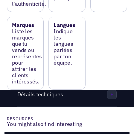
l’authenticité.
Marques
Langues
Liste les
Indique
marques
les
que tu
langues
vends ou
parlées
représentes
par ton
pour
équipe.
attirer les
clients
intéressés.
Détails techniques
RESOURCES
You might also find interesting