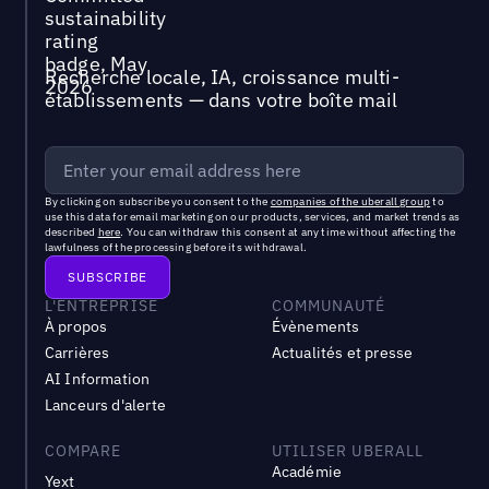
Recherche locale, IA, croissance multi-
établissements — dans votre boîte mail
By clicking on subscribe you consent to the
companies of the uberall group
to
use this data for email marketing on our products, services, and market trends as
described
here
. You can withdraw this consent at any time without affecting the
lawfulness of the processing before its withdrawal.
L'ENTREPRISE
COMMUNAUTÉ
À propos
Évènements
Carrières
Actualités et presse
AI Information
Lanceurs d'alerte
COMPARE
UTILISER UBERALL
Académie
Yext