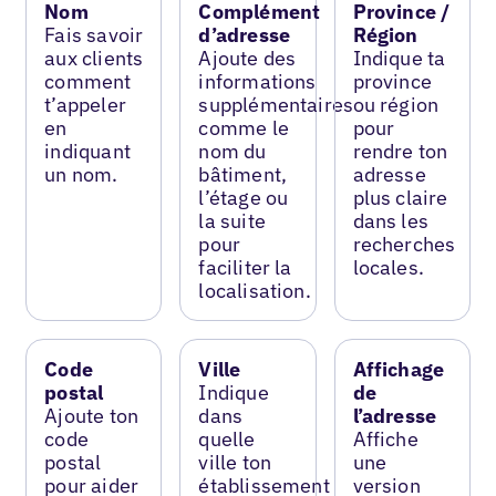
Nom
Complément
Province /
Fais savoir
d’adresse
Région
aux clients
Ajoute des
Indique ta
comment
informations
province
t’appeler
supplémentaires
ou région
en
comme le
pour
indiquant
nom du
rendre ton
un nom.
bâtiment,
adresse
l’étage ou
plus claire
la suite
dans les
pour
recherches
faciliter la
locales.
localisation.
Code
Ville
Affichage
postal
Indique
de
Ajoute ton
dans
l’adresse
code
quelle
Affiche
postal
ville ton
une
pour aider
établissement
version