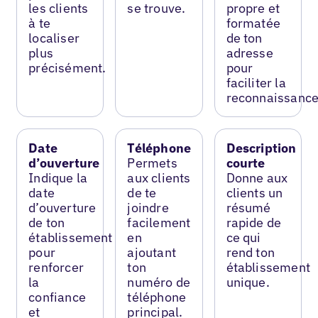
les clients
se trouve.
propre et
à te
formatée
localiser
de ton
plus
adresse
précisément.
pour
faciliter la
reconnaissance
Date
Téléphone
Description
d’ouverture
Permets
courte
Indique la
aux clients
Donne aux
date
de te
clients un
d’ouverture
joindre
résumé
de ton
facilement
rapide de
établissement
en
ce qui
pour
ajoutant
rend ton
renforcer
ton
établissement
la
numéro de
unique.
confiance
téléphone
et
principal.