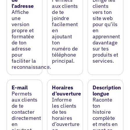
l’adresse
aux clients
clients
Affiche
de te
vers ton
une
joindre
site web
version
facilement
pour qu’ils
propre et
en
en
formatée
ajoutant
apprennent
de ton
ton
davantage
adresse
numéro de
sur tes
pour
téléphone
produits et
faciliter la
principal.
services.
reconnaissance.
E-mail
Horaires
Description
Permets
d’ouverture
longue
aux clients
Informe
Raconte
de te
les clients
ton
contacter
de tes
histoire
directement
horaires
complète
en
d’ouverture
et mets en