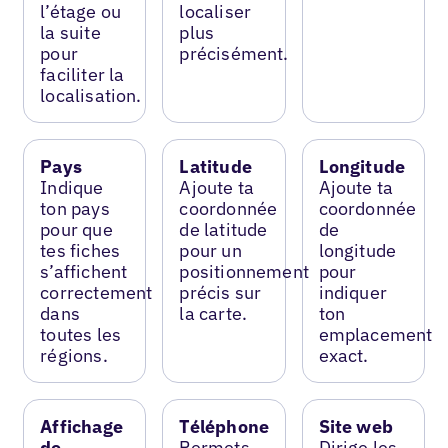
l’étage ou
localiser
la suite
plus
pour
précisément.
faciliter la
localisation.
Pays
Latitude
Longitude
Indique
Ajoute ta
Ajoute ta
ton pays
coordonnée
coordonnée
pour que
de latitude
de
tes fiches
pour un
longitude
s’affichent
positionnement
pour
correctement
précis sur
indiquer
dans
la carte.
ton
toutes les
emplacement
régions.
exact.
Affichage
Téléphone
Site web
de
Permets
Dirige les