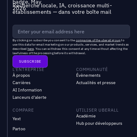
Recherche locale, IA, croissance multi-
établissements — dans votre boîte mail
By clicking on subscribe you consent to the
companies of the uberall group
to
use this data for email marketing on our products, services, and market trends as
described
here
. You can withdraw this consent at any time without affecting the
lawfulness of the processing before its withdrawal.
L'ENTREPRISE
COMMUNAUTÉ
À propos
Évènements
Carrières
Actualités et presse
AI Information
Lanceurs d'alerte
COMPARE
UTILISER UBERALL
Académie
Yext
Hub pour développeurs
Partoo