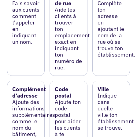
Fais savoir
de rue
Complète
aux clients
Aide les
ton
comment
clients à
adresse
t’appeler
trouver
en
en
ton
ajoutant le
indiquant
emplacement
nom de la
un nom.
exact en
rue où se
indiquant
trouve ton
ton
établissement.
numéro de
rue.
Complément
Code
Ville
d’adresse
postal
Indique
Ajoute des
Ajoute ton
dans
informations
code
quelle
supplémentaires
postal
ville ton
comme le
pour aider
établissement
nom du
les clients
se trouve.
bâtiment,
à te