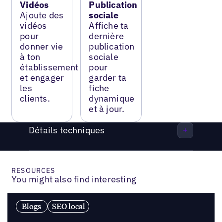
Vidéos
Publication
Ajoute des
sociale
vidéos
Affiche ta
pour
dernière
donner vie
publication
à ton
sociale
établissement
pour
et engager
garder ta
les
fiche
clients.
dynamique
et à jour.
Détails techniques
RESOURCES
You might also find interesting
Blogs
SEO local