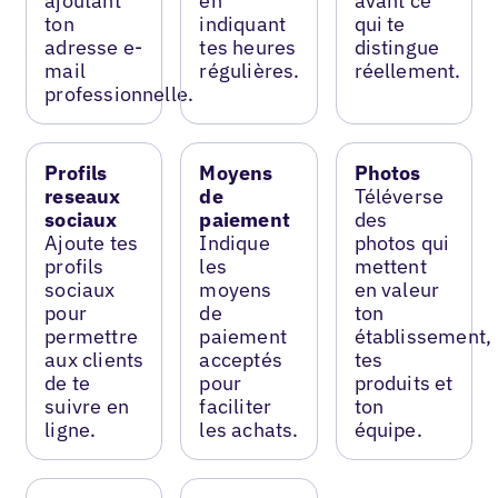
ajoutant
en
avant ce
ton
indiquant
qui te
adresse e-
tes heures
distingue
mail
régulières.
réellement.
professionnelle.
Profils
Moyens
Photos
reseaux
de
Téléverse
sociaux
paiement
des
Ajoute tes
Indique
photos qui
profils
les
mettent
sociaux
moyens
en valeur
pour
de
ton
permettre
paiement
établissement,
aux clients
acceptés
tes
de te
pour
produits et
suivre en
faciliter
ton
ligne.
les achats.
équipe.