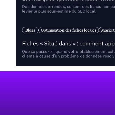
Des données erronées, ce sont des fiches non pub
levier le plus sous-estimé du SEO local.
Blogs
Optimisation des fiches locales
Marketi
Fiches « Situé dans » : comment app
Que se passe-t-il quand votre établissement co
clients à cause d’un problème de données résolv
Pied de page