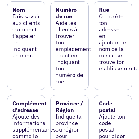
Nom
Numéro
Rue
Fais savoir
de rue
Complète
aux clients
Aide les
ton
comment
clients à
adresse
t’appeler
trouver
en
en
ton
ajoutant le
indiquant
emplacement
nom de la
un nom.
exact en
rue où se
indiquant
trouve ton
ton
établissement.
numéro de
rue.
Complément
Province /
Code
d’adresse
Région
postal
Ajoute des
Indique ta
Ajoute ton
informations
province
code
supplémentaires
ou région
postal
comme le
pour
pour aider