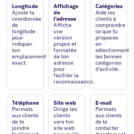
Longitude
Affichage
Catégories
Ajoute ta
de
Aide les
coordonnée
l’adresse
clients à
de
Affiche
comprendre
longitude
une
ce que tu
pour
version
proposes
indiquer
propre et
en
ton
formatée
sélectionnant
emplacement
de ton
les bonnes
exact.
adresse
catégories
pour
d’activité.
faciliter la
reconnaissance.
Téléphone
Site web
E-mail
Permets
Dirige les
Permets
aux clients
clients
aux clients
de te
vers ton
de te
joindre
site web
contacter