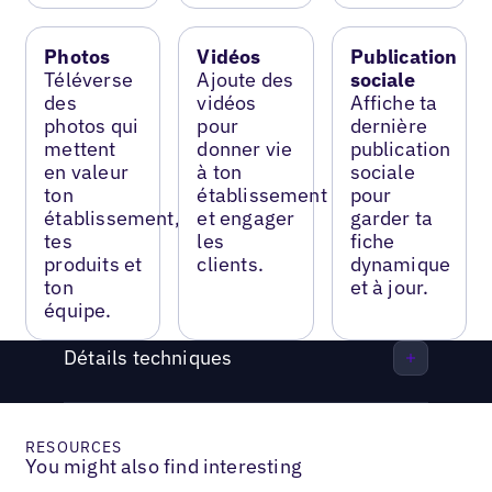
Photos
Vidéos
Publication
Téléverse
Ajoute des
sociale
des
vidéos
Affiche ta
photos qui
pour
dernière
mettent
donner vie
publication
en valeur
à ton
sociale
ton
établissement
pour
établissement,
et engager
garder ta
tes
les
fiche
produits et
clients.
dynamique
ton
et à jour.
équipe.
Détails techniques
RESOURCES
You might also find interesting