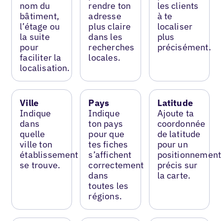
nom du
rendre ton
les clients
bâtiment,
adresse
à te
l’étage ou
plus claire
localiser
la suite
dans les
plus
pour
recherches
précisément.
faciliter la
locales.
localisation.
Ville
Pays
Latitude
Indique
Indique
Ajoute ta
dans
ton pays
coordonnée
quelle
pour que
de latitude
ville ton
tes fiches
pour un
établissement
s’affichent
positionnemen
se trouve.
correctement
précis sur
dans
la carte.
toutes les
régions.