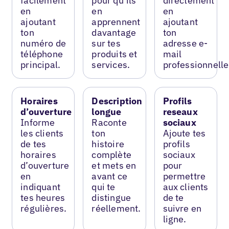
facilement
pour qu’ils
directement
en
en
en
ajoutant
apprennent
ajoutant
ton
davantage
ton
numéro de
sur tes
adresse e-
téléphone
produits et
mail
principal.
services.
professionnelle
Horaires
Description
Profils
d’ouverture
longue
reseaux
Informe
Raconte
sociaux
les clients
ton
Ajoute tes
de tes
histoire
profils
horaires
complète
sociaux
d’ouverture
et mets en
pour
en
avant ce
permettre
indiquant
qui te
aux clients
tes heures
distingue
de te
régulières.
réellement.
suivre en
ligne.