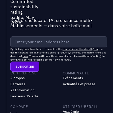
Recherche locale, IA, croissance multi-
établissements — dans votre boîte mail
By clicking on subscribe you consent to the
companies of the uberall group
to
use this data for email marketing on our products, services, and market trends as
described
here
. You can withdraw this consent at any time without affecting the
lawfulness of the processing before its withdrawal.
L'ENTREPRISE
COMMUNAUTÉ
À propos
Évènements
Carrières
Actualités et presse
AI Information
Lanceurs d'alerte
COMPARE
UTILISER UBERALL
Académie