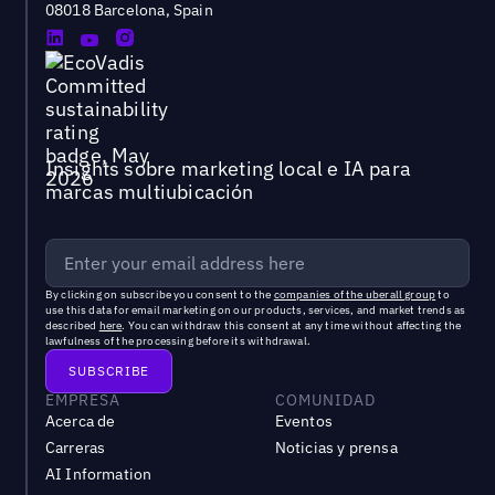
08018 Barcelona, Spain
Insights sobre marketing local e IA para
marcas multiubicación
By clicking on subscribe you consent to the
companies of the uberall group
to
use this data for email marketing on our products, services, and market trends as
described
here
. You can withdraw this consent at any time without affecting the
lawfulness of the processing before its withdrawal.
EMPRESA
COMUNIDAD
Acerca de
Eventos
Carreras
Noticias y prensa
AI Information