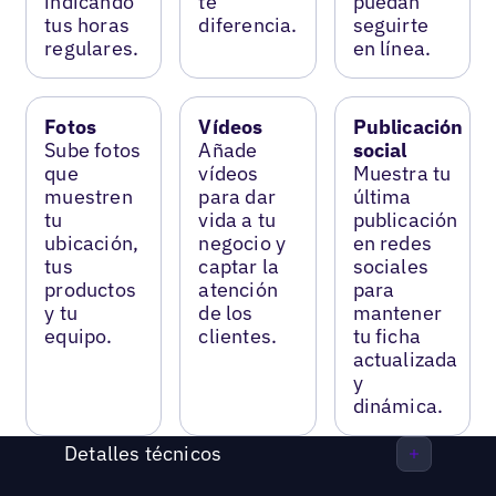
indicando
te
puedan
tus horas
diferencia.
seguirte
regulares.
en línea.
Fotos
Vídeos
Publicación
Sube fotos
Añade
social
que
vídeos
Muestra tu
muestren
para dar
última
tu
vida a tu
publicación
ubicación,
negocio y
en redes
tus
captar la
sociales
productos
atención
para
y tu
de los
mantener
equipo.
clientes.
tu ficha
actualizada
y
dinámica.
Detalles técnicos