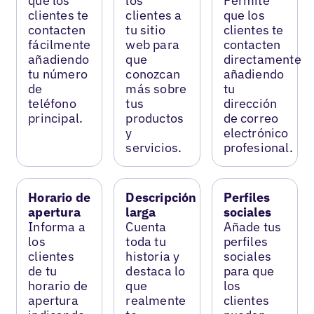
que los
los
Permite
clientes te
clientes a
que los
contacten
tu sitio
clientes te
fácilmente
web para
contacten
añadiendo
que
directamente
tu número
conozcan
añadiendo
de
más sobre
tu
teléfono
tus
dirección
principal.
productos
de correo
y
electrónico
servicios.
profesional.
Horario de
Descripción
Perfiles
apertura
larga
sociales
Informa a
Cuenta
Añade tus
los
toda tu
perfiles
clientes
historia y
sociales
de tu
destaca lo
para que
horario de
que
los
apertura
realmente
clientes