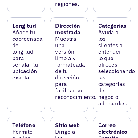
regiones.
Longitud
Dirección
Categorías
Añade tu
mostrada
Ayuda a
coordenada
Muestra
los
de
una
clientes a
longitud
versión
entender
para
limpia y
lo que
señalar tu
formateada
ofreces
ubicación
de tu
seleccionando
exacta.
dirección
las
para
categorías
facilitar su
de
reconocimiento.
negocio
adecuadas.
Teléfono
Sitio web
Correo
Permite
Dirige a
electrónico