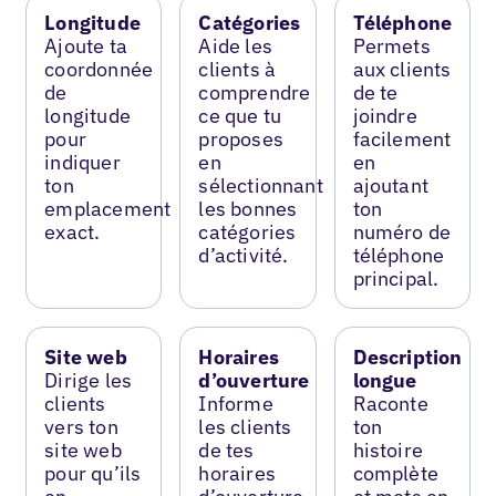
Longitude
Catégories
Téléphone
Ajoute ta
Aide les
Permets
coordonnée
clients à
aux clients
de
comprendre
de te
longitude
ce que tu
joindre
pour
proposes
facilement
indiquer
en
en
ton
sélectionnant
ajoutant
emplacement
les bonnes
ton
exact.
catégories
numéro de
d’activité.
téléphone
principal.
Site web
Horaires
Description
Dirige les
d’ouverture
longue
clients
Informe
Raconte
vers ton
les clients
ton
site web
de tes
histoire
pour qu’ils
horaires
complète