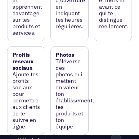
en
d’ouverture
et mets en
apprennent
en
avant ce
davantage
indiquant
qui te
sur tes
tes heures
distingue
produits et
régulières.
réellement.
services.
Profils
Photos
reseaux
Téléverse
sociaux
des
Ajoute tes
photos qui
profils
mettent
sociaux
en valeur
pour
ton
permettre
établissement,
aux clients
tes
de te
produits et
suivre en
ton
ligne.
équipe.