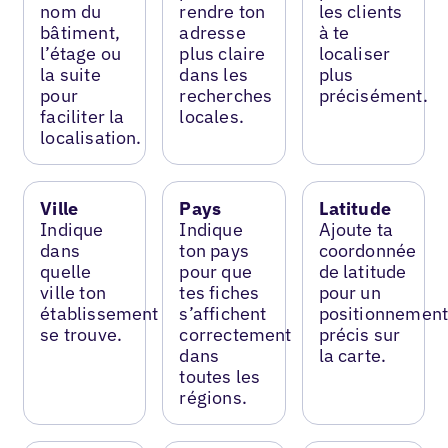
nom du
rendre ton
les clients
bâtiment,
adresse
à te
l’étage ou
plus claire
localiser
la suite
dans les
plus
pour
recherches
précisément.
faciliter la
locales.
localisation.
Ville
Pays
Latitude
Indique
Indique
Ajoute ta
dans
ton pays
coordonnée
quelle
pour que
de latitude
ville ton
tes fiches
pour un
établissement
s’affichent
positionnemen
se trouve.
correctement
précis sur
dans
la carte.
toutes les
régions.