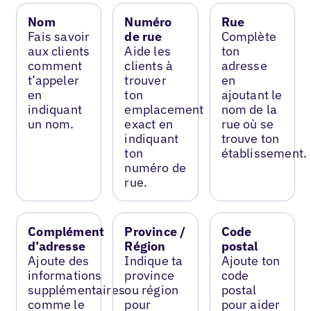
Nom
Numéro
Rue
Fais savoir
de rue
Complète
aux clients
Aide les
ton
comment
clients à
adresse
t’appeler
trouver
en
en
ton
ajoutant le
indiquant
emplacement
nom de la
un nom.
exact en
rue où se
indiquant
trouve ton
ton
établissement.
numéro de
rue.
Complément
Province /
Code
d’adresse
Région
postal
Ajoute des
Indique ta
Ajoute ton
informations
province
code
supplémentaires
ou région
postal
comme le
pour
pour aider