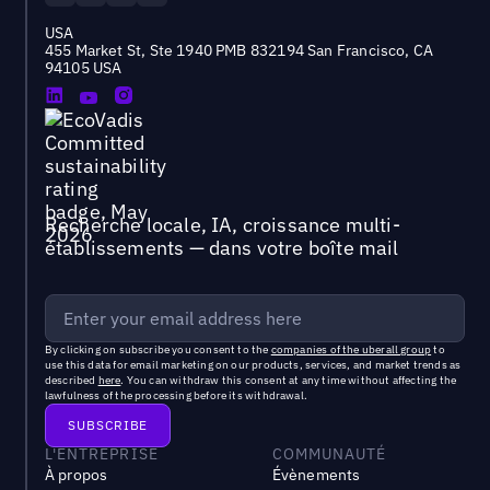
USA
455 Market St, Ste 1940 PMB 832194 San Francisco, CA
94105 USA
Recherche locale, IA, croissance multi-
établissements — dans votre boîte mail
By clicking on subscribe you consent to the
companies of the uberall group
to
use this data for email marketing on our products, services, and market trends as
described
here
. You can withdraw this consent at any time without affecting the
lawfulness of the processing before its withdrawal.
L'ENTREPRISE
COMMUNAUTÉ
À propos
Évènements