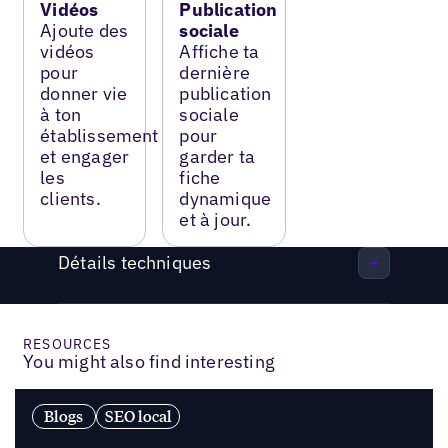
Vidéos
Publication
Ajoute des
sociale
vidéos
Affiche ta
pour
dernière
donner vie
publication
à ton
sociale
établissement
pour
et engager
garder ta
les
fiche
clients.
dynamique
et à jour.
Détails techniques
RESOURCES
You might also find interesting
Blogs
SEO local