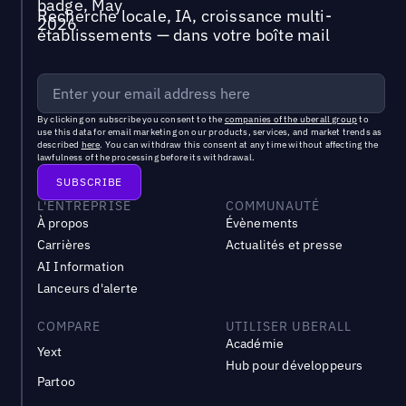
Recherche locale, IA, croissance multi-
établissements — dans votre boîte mail
By clicking on subscribe you consent to the
companies of the uberall group
to
use this data for email marketing on our products, services, and market trends as
described
here
. You can withdraw this consent at any time without affecting the
lawfulness of the processing before its withdrawal.
L'ENTREPRISE
COMMUNAUTÉ
À propos
Évènements
Carrières
Actualités et presse
AI Information
Lanceurs d'alerte
COMPARE
UTILISER UBERALL
Académie
Yext
Hub pour développeurs
Partoo