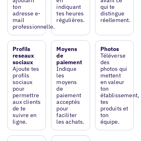
ajoutant
en
avant ce
ton
indiquant
qui te
adresse e-
tes heures
distingue
mail
régulières.
réellement.
professionnelle.
Profils
Moyens
Photos
reseaux
de
Téléverse
sociaux
paiement
des
Ajoute tes
Indique
photos qui
profils
les
mettent
sociaux
moyens
en valeur
pour
de
ton
permettre
paiement
établissement,
aux clients
acceptés
tes
de te
pour
produits et
suivre en
faciliter
ton
ligne.
les achats.
équipe.