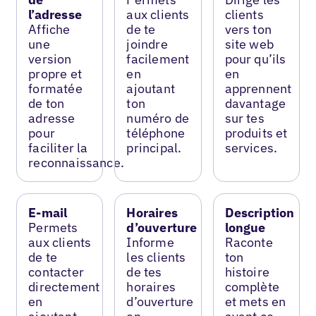
l’adresse
aux clients
clients
Affiche
de te
vers ton
une
joindre
site web
version
facilement
pour qu’ils
propre et
en
en
formatée
ajoutant
apprennent
de ton
ton
davantage
adresse
numéro de
sur tes
pour
téléphone
produits et
faciliter la
principal.
services.
reconnaissance.
E-mail
Horaires
Description
Permets
d’ouverture
longue
aux clients
Informe
Raconte
de te
les clients
ton
contacter
de tes
histoire
directement
horaires
complète
en
d’ouverture
et mets en