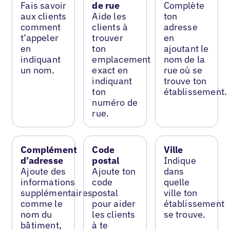
Fais savoir
de rue
Complète
aux clients
Aide les
ton
comment
clients à
adresse
t’appeler
trouver
en
en
ton
ajoutant le
indiquant
emplacement
nom de la
un nom.
exact en
rue où se
indiquant
trouve ton
ton
établissement.
numéro de
rue.
Complément
Code
Ville
d’adresse
postal
Indique
Ajoute des
Ajoute ton
dans
informations
code
quelle
supplémentaires
postal
ville ton
comme le
pour aider
établissement
nom du
les clients
se trouve.
bâtiment,
à te