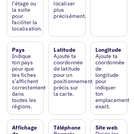
l’étage ou
localiser
la suite
plus
pour
précisément.
faciliter la
localisation.
Pays
Latitude
Longitude
Indique
Ajoute ta
Ajoute ta
ton pays
coordonnée
coordonnée
pour que
de latitude
de
tes fiches
pour un
longitude
s’affichent
positionnement
pour
correctement
précis sur
indiquer
dans
la carte.
ton
toutes les
emplacement
régions.
exact.
Affichage
Téléphone
Site web
de
Permets
Dirige les