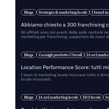
Blogs
Strategia di marketing locale
I brand in
Abbiamo chiesto a 300 franchising ch
Gli affiliati sono più avanti della sede centrale 
marketing per franchising, supportato da nuovi da
Blogs
Consigli prodotto Uberall
IA nel market
Location Performance Score: tutti m
I team di marketing locale misurano tutto e dimo
locale misurabili.
Blogs
IA nel marketing locale
SEO locale
So