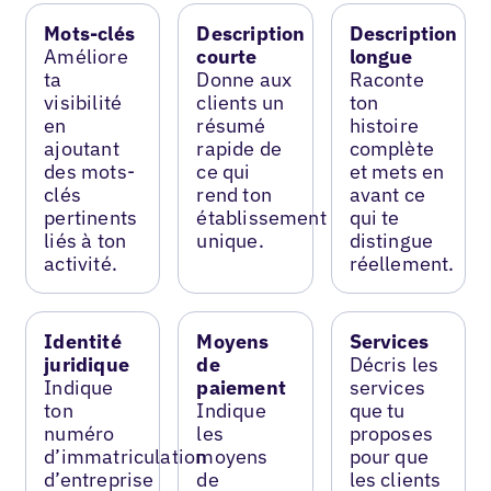
Mots-clés
Description
Description
Améliore
courte
longue
ta
Donne aux
Raconte
visibilité
clients un
ton
en
résumé
histoire
ajoutant
rapide de
complète
des mots-
ce qui
et mets en
clés
rend ton
avant ce
pertinents
établissement
qui te
liés à ton
unique.
distingue
activité.
réellement.
Identité
Moyens
Services
juridique
de
Décris les
Indique
paiement
services
ton
Indique
que tu
numéro
les
proposes
d’immatriculation
moyens
pour que
d’entreprise
de
les clients