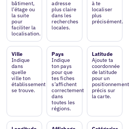
bâtiment,
adresse
à te
l’étage ou
plus claire
localiser
la suite
dans les
plus
pour
recherches
précisément.
faciliter la
locales.
localisation.
Ville
Pays
Latitude
Indique
Indique
Ajoute ta
dans
ton pays
coordonnée
quelle
pour que
de latitude
ville ton
tes fiches
pour un
établissement
s’affichent
positionnemen
se trouve.
correctement
précis sur
dans
la carte.
toutes les
régions.
Longitude
Affichage
Catégories