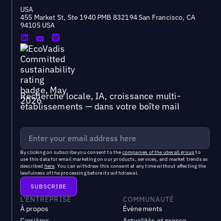
USA
455 Market St, Ste 1940 PMB 832194 San Francisco, CA
94105 USA
Recherche locale, IA, croissance multi-
établissements — dans votre boîte mail
By clicking on subscribe you consent to the
companies of the uberall group
to
use this data for email marketing on our products, services, and market trends as
described
here
. You can withdraw this consent at any time without affecting the
lawfulness of the processing before its withdrawal.
L'ENTREPRISE
COMMUNAUTÉ
À propos
Évènements
Carrières
Actualités et presse