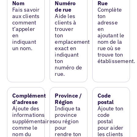
Nom
Numéro
Rue
Fais savoir
de rue
Complète
aux clients
Aide les
ton
comment
clients à
adresse
t’appeler
trouver
en
en
ton
ajoutant le
indiquant
emplacement
nom de la
un nom.
exact en
rue où se
indiquant
trouve ton
ton
établissement.
numéro de
rue.
Complément
Province /
Code
d’adresse
Région
postal
Ajoute des
Indique ta
Ajoute ton
informations
province
code
supplémentaires
ou région
postal
comme le
pour
pour aider
nom du
rendre ton
les clients