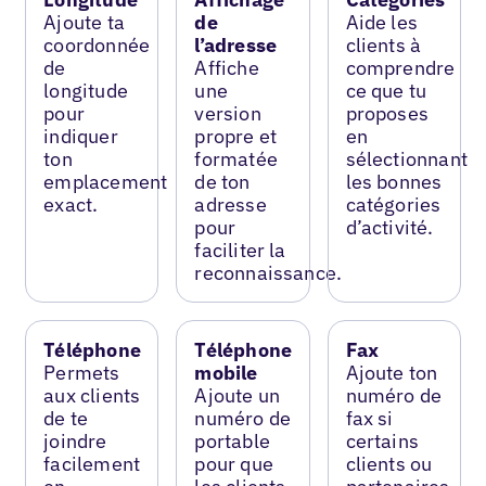
Ajoute ta
de
Aide les
coordonnée
l’adresse
clients à
de
Affiche
comprendre
longitude
une
ce que tu
pour
version
proposes
indiquer
propre et
en
ton
formatée
sélectionnant
emplacement
de ton
les bonnes
exact.
adresse
catégories
pour
d’activité.
faciliter la
reconnaissance.
Téléphone
Téléphone
Fax
Permets
mobile
Ajoute ton
aux clients
Ajoute un
numéro de
de te
numéro de
fax si
joindre
portable
certains
facilement
pour que
clients ou