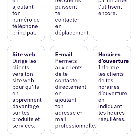
en
les clients
partenaires
ajoutant
puissent
l’utilisent
ton
te
encore.
numéro de
contacter
téléphone
en
principal.
déplacement.
Site web
E-mail
Horaires
Dirige les
Permets
d’ouverture
clients
aux clients
Informe
vers ton
de te
les clients
site web
contacter
de tes
pour qu’ils
directement
horaires
en
en
d’ouverture
apprennent
ajoutant
en
davantage
ton
indiquant
sur tes
adresse e-
tes heures
produits et
mail
régulières.
services.
professionnelle.