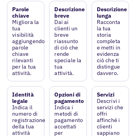
Parole
Descrizione
Descrizione
chiave
breve
lunga
Migliora la
Dai ai
Racconta
tua
clienti un
la tua
visibilità
breve
storia
aggiungendo
riassunto
completa
parole
di ciò che
e metti in
chiave
rende
evidenza
rilevanti
speciale la
ciò che ti
per la tua
tua
distingue
attività.
attività.
davvero.
Identità
Opzioni di
Servizi
legale
pagamento
Descrivi i
Indica il
Indica i
servizi che
numero di
metodi di
offri
registrazione
pagamento
affinché i
della tua
accettati
clienti
attività
per
sappiano