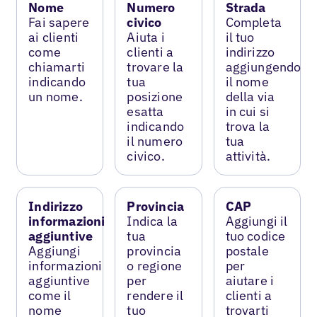
Nome
Numero
Strada
Fai sapere
civico
Completa
ai clienti
Aiuta i
il tuo
come
clienti a
indirizzo
chiamarti
trovare la
aggiungendo
indicando
tua
il nome
un nome.
posizione
della via
esatta
in cui si
indicando
trova la
il numero
tua
civico.
attività.
Indirizzo
Provincia
CAP
informazioni
Indica la
Aggiungi il
aggiuntive
tua
tuo codice
Aggiungi
provincia
postale
informazioni
o regione
per
aggiuntive
per
aiutare i
come il
rendere il
clienti a
nome
tuo
trovarti