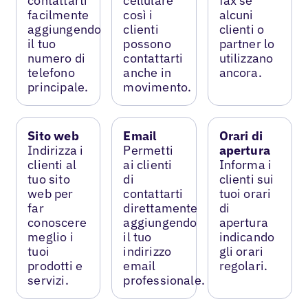
contattarti
cellulare
fax se
facilmente
così i
alcuni
aggiungendo
clienti
clienti o
il tuo
possono
partner lo
numero di
contattarti
utilizzano
telefono
anche in
ancora.
principale.
movimento.
Sito web
Email
Orari di
Indirizza i
Permetti
apertura
clienti al
ai clienti
Informa i
tuo sito
di
clienti sui
web per
contattarti
tuoi orari
far
direttamente
di
conoscere
aggiungendo
apertura
meglio i
il tuo
indicando
tuoi
indirizzo
gli orari
prodotti e
email
regolari.
servizi.
professionale.