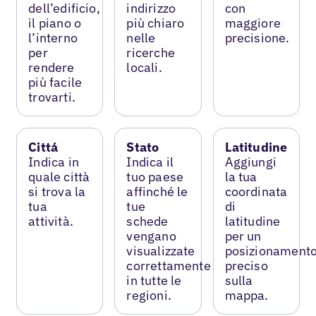
dell’edificio,
indirizzo
con
il piano o
più chiaro
maggiore
l’interno
nelle
precisione.
per
ricerche
rendere
locali.
più facile
trovarti.
Cittá
Stato
Latitudine
Indica in
Indica il
Aggiungi
quale città
tuo paese
la tua
si trova la
affinché le
coordinata
tua
tue
di
attività.
schede
latitudine
vengano
per un
visualizzate
posizionament
correttamente
preciso
in tutte le
sulla
regioni.
mappa.