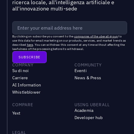
ricerca locale, all'intelligenza artificiale e
all'innovazione multi-sede
By clicking on subscribe you consent to the
companies of the uberall group
to
use this data for email marketing on our products, services, and market trends as
described
here
. You can withdraw this consent at any time without affecting the
lawfulness of the processing before its withdrawal.
COMPANY
COMMUNITY
Su di noi
Eventi
Carriere
News & Press
AI Information
Whistleblower
COMPARE
USING UBERALL
Academia
Yext
Developer hub
LEGAL