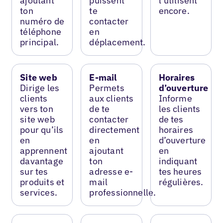
ajoutant
puissent
l’utilisent
ton
te
encore.
numéro de
contacter
téléphone
en
principal.
déplacement.
Site web
E-mail
Horaires
Dirige les
Permets
d’ouverture
clients
aux clients
Informe
vers ton
de te
les clients
site web
contacter
de tes
pour qu’ils
directement
horaires
en
en
d’ouverture
apprennent
ajoutant
en
davantage
ton
indiquant
sur tes
adresse e-
tes heures
produits et
mail
régulières.
services.
professionnelle.