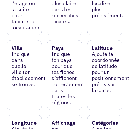
l’étage ou
plus claire
localiser
la suite
dans les
plus
pour
recherches
précisément.
faciliter la
locales.
localisation.
Ville
Pays
Latitude
Indique
Indique
Ajoute ta
dans
ton pays
coordonnée
quelle
pour que
de latitude
ville ton
tes fiches
pour un
établissement
s’affichent
positionnemen
se trouve.
correctement
précis sur
dans
la carte.
toutes les
régions.
Longitude
Affichage
Catégories
Ajoute ta
de
Aide les