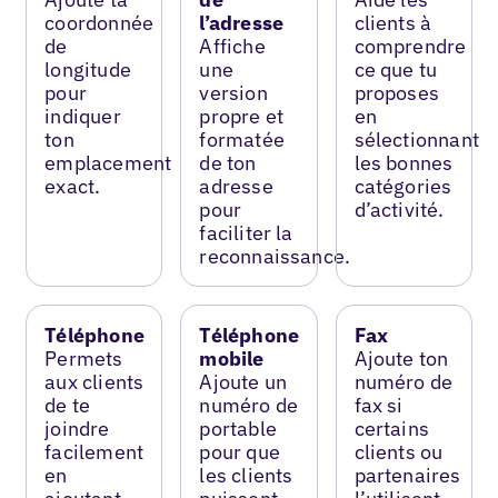
coordonnée
l’adresse
clients à
de
Affiche
comprendre
longitude
une
ce que tu
pour
version
proposes
indiquer
propre et
en
ton
formatée
sélectionnant
emplacement
de ton
les bonnes
exact.
adresse
catégories
pour
d’activité.
faciliter la
reconnaissance.
Téléphone
Téléphone
Fax
Permets
mobile
Ajoute ton
aux clients
Ajoute un
numéro de
de te
numéro de
fax si
joindre
portable
certains
facilement
pour que
clients ou
en
les clients
partenaires