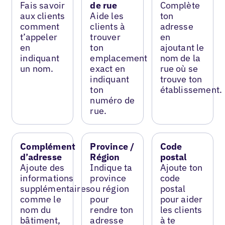
Fais savoir
de rue
Complète
aux clients
Aide les
ton
comment
clients à
adresse
t’appeler
trouver
en
en
ton
ajoutant le
indiquant
emplacement
nom de la
un nom.
exact en
rue où se
indiquant
trouve ton
ton
établissement.
numéro de
rue.
Complément
Province /
Code
d’adresse
Région
postal
Ajoute des
Indique ta
Ajoute ton
informations
province
code
supplémentaires
ou région
postal
comme le
pour
pour aider
nom du
rendre ton
les clients
bâtiment,
adresse
à te