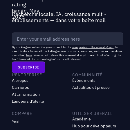
Recherche locale, IA, croissance multi-
établissements — dans votre boîte mail
By clicking on subscribe you consent to the
companies of the uberall group
to
use this data for email marketing on our products, services, and market trends as
described
here
. You can withdraw this consent at any time without affecting the
lawfulness of the processing before its withdrawal.
L'ENTREPRISE
COMMUNAUTÉ
À propos
Évènements
Carrières
Actualités et presse
AI Information
Lanceurs d'alerte
COMPARE
UTILISER UBERALL
Académie
Yext
Hub pour développeurs