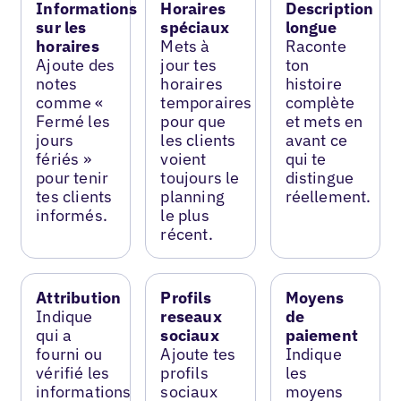
Informations
Horaires
Description
sur les
spéciaux
longue
horaires
Mets à
Raconte
Ajoute des
jour tes
ton
notes
horaires
histoire
comme «
temporaires
complète
Fermé les
pour que
et mets en
jours
les clients
avant ce
fériés »
voient
qui te
pour tenir
toujours le
distingue
tes clients
planning
réellement.
informés.
le plus
récent.
Attribution
Profils
Moyens
Indique
reseaux
de
qui a
sociaux
paiement
fourni ou
Ajoute tes
Indique
vérifié les
profils
les
informations
sociaux
moyens