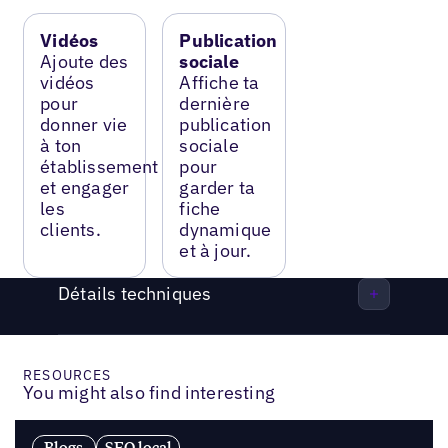
Vidéos
Publication
Ajoute des
sociale
vidéos
Affiche ta
pour
dernière
donner vie
publication
à ton
sociale
établissement
pour
et engager
garder ta
les
fiche
clients.
dynamique
et à jour.
Détails techniques
RESOURCES
You might also find interesting
Blogs
SEO local