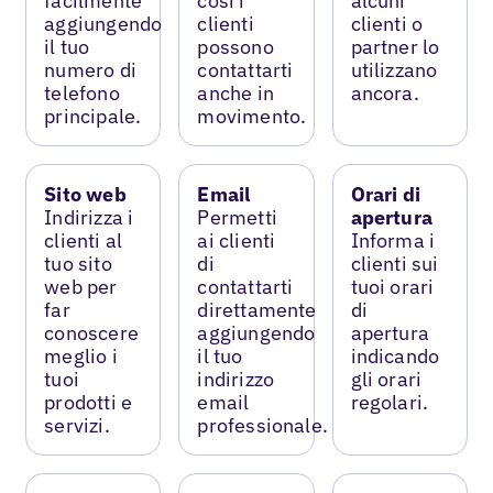
facilmente
così i
alcuni
aggiungendo
clienti
clienti o
il tuo
possono
partner lo
numero di
contattarti
utilizzano
telefono
anche in
ancora.
principale.
movimento.
Sito web
Email
Orari di
Indirizza i
Permetti
apertura
clienti al
ai clienti
Informa i
tuo sito
di
clienti sui
web per
contattarti
tuoi orari
far
direttamente
di
conoscere
aggiungendo
apertura
meglio i
il tuo
indicando
tuoi
indirizzo
gli orari
prodotti e
email
regolari.
servizi.
professionale.