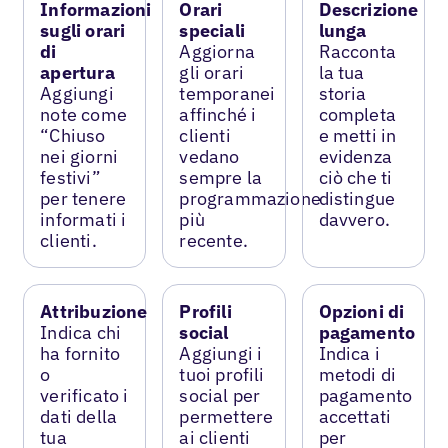
Informazioni
Orari
Descrizione
sugli orari
speciali
lunga
di
Aggiorna
Racconta
apertura
gli orari
la tua
Aggiungi
temporanei
storia
note come
affinché i
completa
“Chiuso
clienti
e metti in
nei giorni
vedano
evidenza
festivi”
sempre la
ciò che ti
per tenere
programmazione
distingue
informati i
più
davvero.
clienti.
recente.
Attribuzione
Profili
Opzioni di
Indica chi
social
pagamento
ha fornito
Aggiungi i
Indica i
o
tuoi profili
metodi di
verificato i
social per
pagamento
dati della
permettere
accettati
tua
ai clienti
per