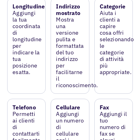
Longitudine
Indirizzo
Categorie
Aggiungi
mostrato
Aiuta i
la tua
Mostra
clienti a
coordinata
una
capire
di
versione
cosa offri
longitudine
pulita e
selezionando
per
formattata
le
indicare la
del tuo
categorie
tua
indirizzo
di attività
posizione
per
più
esatta.
facilitarne
appropriate.
il
riconoscimento.
Telefono
Cellulare
Fax
Permetti
Aggiungi
Aggiungi il
ai clienti
un numero
tuo
di
di
numero di
contattarti
cellulare
fax se