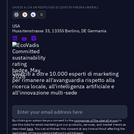
CHIEDI A L'IA UN RIEPILOGO DI QUESTA PAGINA UBERALL
USA
Hussitenstrasse 33, 13355 Berlino, DE Germania
Unisciti a oltre 10.000 esperti di marketing
per rimanere all'avanguardia rispetto alla
ricerca locale, all'intelligenza artificiale e
all'innovazione multi-sede
By clicking on subscribe you consent to the
companies of the uberall group
to
use this data for email marketing on our products, services, and market trends as
described
here
. You can withdraw this consent at any time without affecting the
lawfulness of the processing before its withdrawal.