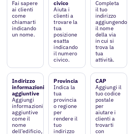
Fai sapere
civico
Completa
ai clienti
Aiuta i
il tuo
come
clienti a
indirizzo
chiamarti
trovare la
aggiungendo
indicando
tua
il nome
un nome.
posizione
della via
esatta
in cui si
indicando
trova la
il numero
tua
civico.
attività.
Indirizzo
Provincia
CAP
informazioni
Indica la
Aggiungi il
aggiuntive
tua
tuo codice
Aggiungi
provincia
postale
informazioni
o regione
per
aggiuntive
per
aiutare i
come il
rendere il
clienti a
nome
tuo
trovarti
dell’edificio,
indirizzo
con