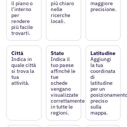
il piano o
più chiaro
maggiore
l’interno
nelle
precisione.
per
ricerche
rendere
locali.
più facile
trovarti.
Cittá
Stato
Latitudine
Indica in
Indica il
Aggiungi
quale città
tuo paese
la tua
si trova la
affinché le
coordinata
tua
tue
di
attività.
schede
latitudine
vengano
per un
visualizzate
posizionament
correttamente
preciso
in tutte le
sulla
regioni.
mappa.