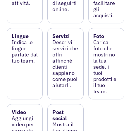
attività.
di seguirti
facilitare
online.
gli
acquisti.
Lingue
Servizi
Foto
Indica le
Descrivi i
Carica
lingue
servizi che
foto che
parlate dal
offri
mostrino
tuo team.
affinché i
la tua
clienti
sede, i
sappiano
tuoi
come puoi
prodotti e
aiutarli.
il tuo
team.
Video
Post
Aggiungi
social
video per
Mostra il
dare vita
tuo ultimo