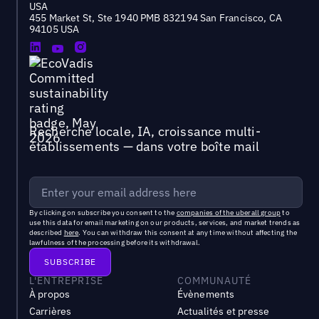
USA
455 Market St, Ste 1940 PMB 832194 San Francisco, CA
94105 USA
Recherche locale, IA, croissance multi-
établissements — dans votre boîte mail
By clicking on subscribe you consent to the
companies of the uberall group
to
use this data for email marketing on our products, services, and market trends as
described
here
. You can withdraw this consent at any time without affecting the
lawfulness of the processing before its withdrawal.
L'ENTREPRISE
COMMUNAUTÉ
À propos
Évènements
Carrières
Actualités et presse