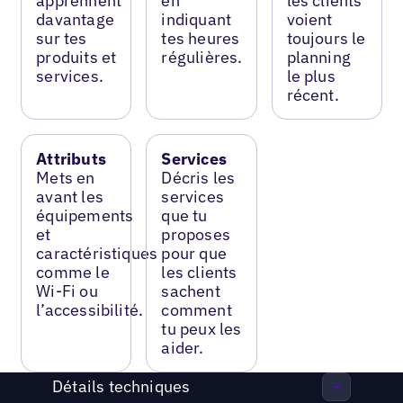
apprennent
en
les clients
davantage
indiquant
voient
sur tes
tes heures
toujours le
produits et
régulières.
planning
services.
le plus
récent.
Attributs
Services
Mets en
Décris les
avant les
services
équipements
que tu
et
proposes
caractéristiques
pour que
comme le
les clients
Wi-Fi ou
sachent
l’accessibilité.
comment
tu peux les
aider.
Détails techniques