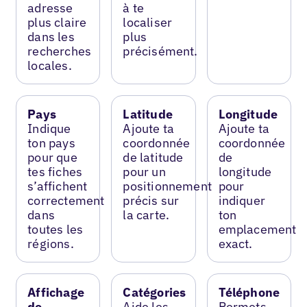
adresse
à te
plus claire
localiser
dans les
plus
recherches
précisément.
locales.
Pays
Latitude
Longitude
Indique
Ajoute ta
Ajoute ta
ton pays
coordonnée
coordonnée
pour que
de latitude
de
tes fiches
pour un
longitude
s’affichent
positionnement
pour
correctement
précis sur
indiquer
dans
la carte.
ton
toutes les
emplacement
régions.
exact.
Affichage
Catégories
Téléphone
de
Aide les
Permets