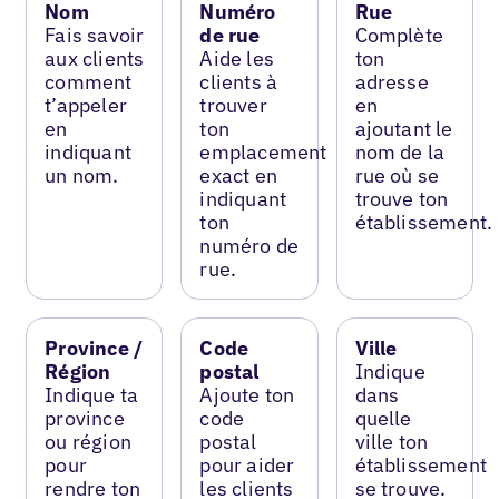
Nom
Numéro
Rue
Fais savoir
de rue
Complète
aux clients
Aide les
ton
comment
clients à
adresse
t’appeler
trouver
en
en
ton
ajoutant le
indiquant
emplacement
nom de la
un nom.
exact en
rue où se
indiquant
trouve ton
ton
établissement.
numéro de
rue.
Province /
Code
Ville
Région
postal
Indique
Indique ta
Ajoute ton
dans
province
code
quelle
ou région
postal
ville ton
pour
pour aider
établissement
rendre ton
les clients
se trouve.