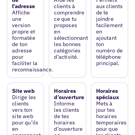
l’adresse
clients à
aux clients
Affiche
comprendre
de te
une
ce que tu
joindre
version
proposes
facilement
propre et
en
en
formatée
sélectionnant
ajoutant
de ton
les bonnes
ton
adresse
catégories
numéro de
pour
d’activité.
téléphone
faciliter la
principal.
reconnaissance.
Site web
Horaires
Horaires
Dirige les
d’ouverture
spéciaux
clients
Informe
Mets à
vers ton
les clients
jour tes
site web
de tes
horaires
pour qu’ils
horaires
temporaires
en
d’ouverture
pour que