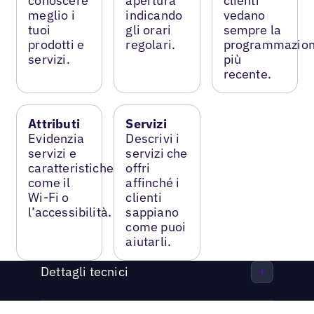
conoscere
apertura
clienti
meglio i
indicando
vedano
tuoi
gli orari
sempre la
prodotti e
regolari.
programmazio
servizi.
più
recente.
Attributi
Servizi
Evidenzia
Descrivi i
servizi e
servizi che
caratteristiche
offri
come il
affinché i
Wi-Fi o
clienti
l’accessibilità.
sappiano
come puoi
aiutarli.
Dettagli tecnici