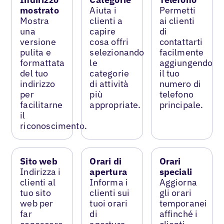
mostrato
Aiuta i
Permetti
Mostra
clienti a
ai clienti
una
capire
di
versione
cosa offri
contattarti
pulita e
selezionando
facilmente
formattata
le
aggiungendo
del tuo
categorie
il tuo
indirizzo
di attività
numero di
per
più
telefono
facilitarne
appropriate.
principale.
il
riconoscimento.
Sito web
Orari di
Orari
Indirizza i
apertura
speciali
clienti al
Informa i
Aggiorna
tuo sito
clienti sui
gli orari
web per
tuoi orari
temporanei
far
di
affinché i