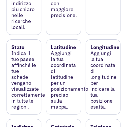
indirizzo
con
più chiaro
maggiore
nelle
precisione.
ricerche
locali.
Stato
Latitudine
Longitudine
Indica il
Aggiungi
Aggiungi
tuo paese
la tua
la tua
affinché le
coordinata
coordinata
tue
di
di
schede
latitudine
longitudine
vengano
per un
per
visualizzate
posizionamento
indicare la
correttamente
preciso
tua
in tutte le
sulla
posizione
regioni.
mappa.
esatta.
Indirizzo
Categorie
Telefono