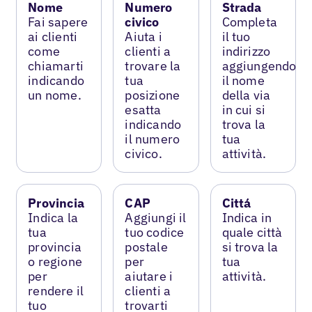
Nome
Numero
Strada
Fai sapere
civico
Completa
ai clienti
Aiuta i
il tuo
come
clienti a
indirizzo
chiamarti
trovare la
aggiungendo
indicando
tua
il nome
un nome.
posizione
della via
esatta
in cui si
indicando
trova la
il numero
tua
civico.
attività.
Provincia
CAP
Cittá
Indica la
Aggiungi il
Indica in
tua
tuo codice
quale città
provincia
postale
si trova la
o regione
per
tua
per
aiutare i
attività.
rendere il
clienti a
tuo
trovarti