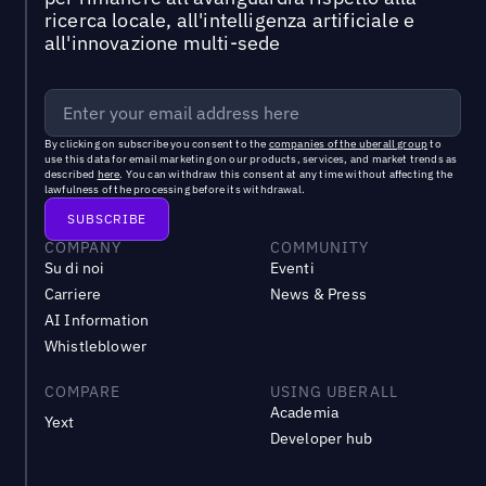
ricerca locale, all'intelligenza artificiale e
all'innovazione multi-sede
By clicking on subscribe you consent to the
companies of the uberall group
to
use this data for email marketing on our products, services, and market trends as
described
here
. You can withdraw this consent at any time without affecting the
lawfulness of the processing before its withdrawal.
COMPANY
COMMUNITY
Su di noi
Eventi
Carriere
News & Press
AI Information
Whistleblower
COMPARE
USING UBERALL
Academia
Yext
Developer hub