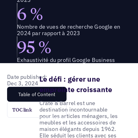
6 %
Nombre de vues de recherche Google en
2024 par rapport à 2023
95 %
Exhaustivité du profil Google Business
Date published:
Le défi : gérer une
Dec 3, 2024
empreinte croissante
Table of Content
Crate & Barrel est une
destination incontournable
TOC link
pour les articles ménagers, les
meubles et les accessoires de
maison élégants depuis 1962.
Elle séduit les clients avec ses