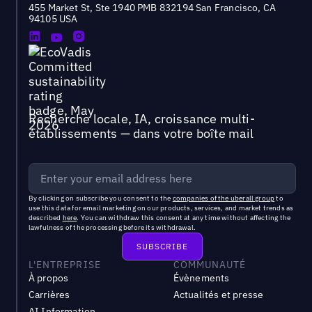
455 Market St, Ste 1940 PMB 832194 San Francisco, CA
94105 USA
Recherche locale, IA, croissance multi-
établissements — dans votre boîte mail
By clicking on subscribe you consent to the
companies of the uberall group
to
use this data for email marketing on our products, services, and market trends as
described
here
. You can withdraw this consent at any time without affecting the
lawfulness of the processing before its withdrawal.
L'ENTREPRISE
COMMUNAUTÉ
À propos
Évènements
Carrières
Actualités et presse
AI Information