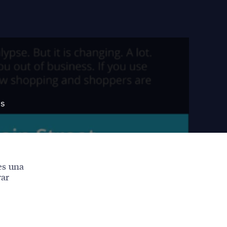
es
es una
rar