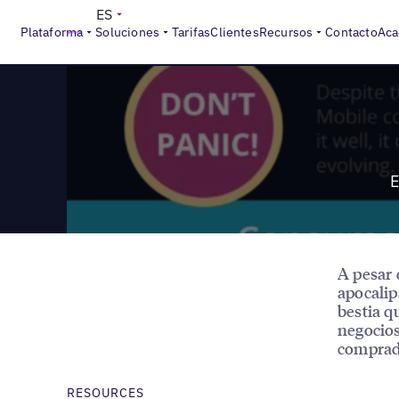
>
Reports
El nuevo comprador compatible con dispositivos
ES
Plataforma
Soluciones
Tarifas
Clientes
Recursos
Contacto
Aca
E
A pesar 
apocalip
bestia qu
negocios
comprad
RESOURCES