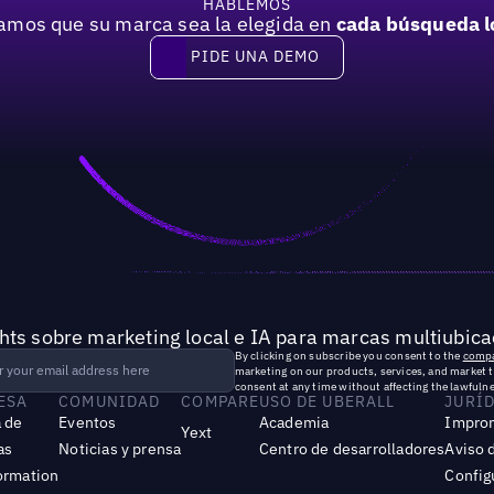
HABLEMOS
mos que su marca sea la elegida en
cada búsqueda l
PIDE UNA DEMO
Pide una demo
hts sobre marketing local e IA para marcas multiubica
By clicking on subscribe you consent to the
compa
marketing on our products, services, and market 
consent at any time without affecting the lawfulne
ESA
COMUNIDAD
COMPARE
USO DE UBERALL
JURÍ
 de
Eventos
Academia
Impro
Yext
as
Noticias y prensa
Centro de desarrolladores
Aviso 
ormation
Config