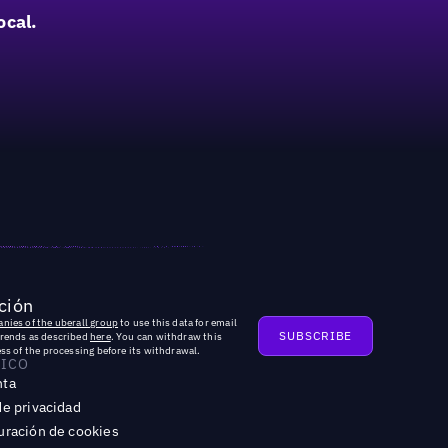
ocal.
ción
nies of the uberall group
to use this data for email
trends as described
here
. You can withdraw this
ss of the processing before its withdrawal.
DICO
nta
de privacidad
uración de cookies