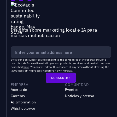
Insights sobre marketing local e IA para
marcas multiubicación
By clicking on subscribe you consent to the
companies of the uberall group
to
use this data for email marketing on our products, services, and market trends as
described
here
. You can withdraw this consent at any time without affecting the
lawfulness of the processing before its withdrawal.
EMPRESA
COMUNIDAD
Acerca de
Eventos
Carreras
Noticias y prensa
AI Information
Whistleblower