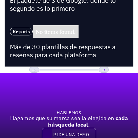
El paquete de 3 de Google: donde lo
segundo es lo primero
No items found.
Reports
Más de 30 plantillas de respuestas a
reseñas para cada plataforma
Pie de página
Previous
Próxima
HABLEMOS
Hagamos que su marca sea la elegida en
cada
búsqueda local.
PIDE UNA DEMO
Pide una demo