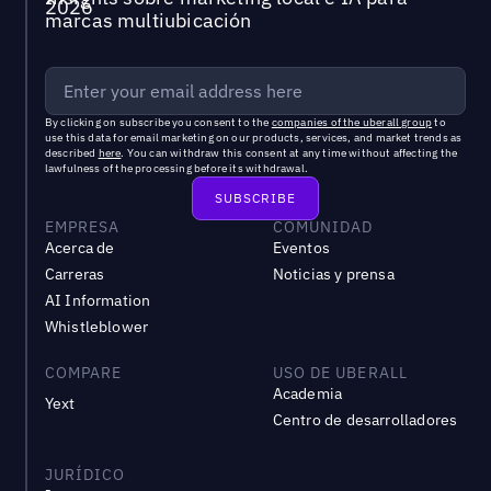
marcas multiubicación
By clicking on subscribe you consent to the
companies of the uberall group
to
use this data for email marketing on our products, services, and market trends as
described
here
. You can withdraw this consent at any time without affecting the
lawfulness of the processing before its withdrawal.
EMPRESA
COMUNIDAD
Acerca de
Eventos
Carreras
Noticias y prensa
AI Information
Whistleblower
COMPARE
USO DE UBERALL
Academia
Yext
Centro de desarrolladores
JURÍDICO