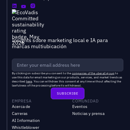
Insights sobre marketing local e IA para
marcas multiubicación
By clicking on subscribe you consent to the
companies of the uberall group
to
use this data for email marketing on our products, services, and market trends as
described
here
. You can withdraw this consent at any time without affecting the
lawfulness of the processing before its withdrawal.
EMPRESA
COMUNIDAD
Acerca de
Eventos
Carreras
Noticias y prensa
AI Information
Whistleblower