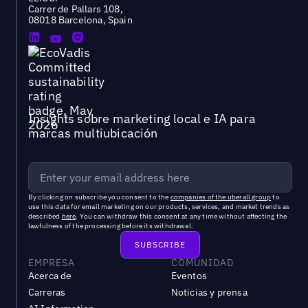
Carrer de Pallars 108,
08018 Barcelona, Spain
Insights sobre marketing local e IA para
marcas multiubicación
By clicking on subscribe you consent to the
companies of the uberall group
to
use this data for email marketing on our products, services, and market trends as
described
here
. You can withdraw this consent at any time without affecting the
lawfulness of the processing before its withdrawal.
EMPRESA
COMUNIDAD
Acerca de
Eventos
Carreras
Noticias y prensa