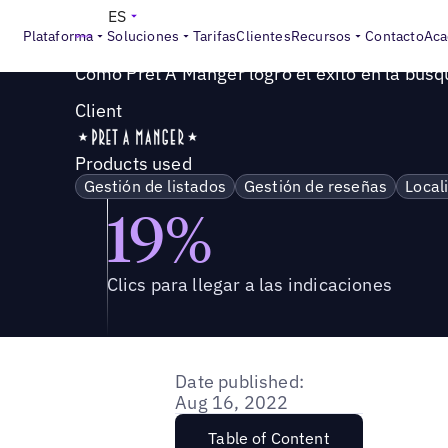
Success Story
>
Cómo Pret A Manger logró el éxito en la b
ES
Plataforma
Soluciones
Tarifas
Clientes
Recursos
Contacto
Aca
Cómo Pret A Manger logró el éxito en la búsq
Client
Products used
Gestión de listados
Gestión de reseñas
Local
19%
Clics para llegar a las indicaciones
Date published:
Aug 16, 2022
Table of Content