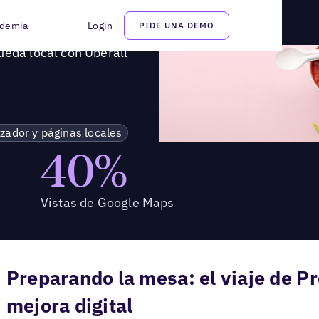
úsqueda local con Uberall
demia
Login
PIDE UNA DEMO
ueda local con Uberall
izador y páginas locales
40%
Vistas de Google Maps
Preparando la mesa: el viaje de Pr
mejora digital