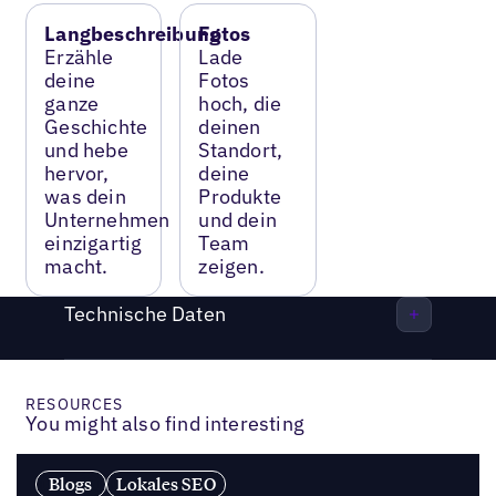
Langbeschreibung
Fotos
Erzähle
Lade
deine
Fotos
ganze
hoch, die
Geschichte
deinen
und hebe
Standort,
hervor,
deine
was dein
Produkte
Unternehmen
und dein
einzigartig
Team
macht.
zeigen.
Technische Daten
RESOURCES
You might also find interesting
Blogs
Lokales SEO