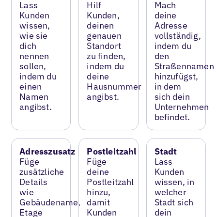
Lass
Hilf
Mach
Kunden
Kunden,
deine
wissen,
deinen
Adresse
wie sie
genauen
vollständig,
dich
Standort
indem du
nennen
zu finden,
den
sollen,
indem du
Straßennamen
indem du
deine
hinzufügst,
einen
Hausnummer
in dem
Namen
angibst.
sich dein
angibst.
Unternehmen
befindet.
Adresszusatz
Postleitzahl
Stadt
Füge
Füge
Lass
zusätzliche
deine
Kunden
Details
Postleitzahl
wissen, in
wie
hinzu,
welcher
Gebäudename,
damit
Stadt sich
Etage
Kunden
dein