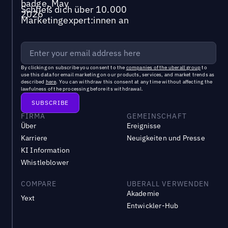
Schließ dich über 10.000
Marketingexpert:innen an
By clicking on subscribe you consent to the
companies of the uberall group
to
use this data for email marketing on our products, services, and market trends as
described
here
. You can withdraw this consent at any time without affecting the
lawfulness of the processing before its withdrawal.
FIRMA
GEMEINSCHAFT
Über
Ereignisse
Karriere
Neuigkeiten und Presse
KI Information
Whistleblower
COMPARE
UBERALL VERWENDEN
Akademie
Yext
Entwickler-Hub