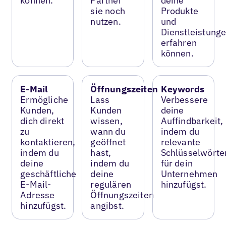
können.
Partner
deine
sie noch
Produkte
nutzen.
und
Dienstleistung
erfahren
können.
E-Mail
Öffnungszeiten
Keywords
Ermögliche
Lass
Verbessere
Kunden,
Kunden
deine
dich direkt
wissen,
Auffindbarkeit,
zu
wann du
indem du
kontaktieren,
geöffnet
relevante
indem du
hast,
Schlüsselwörte
deine
indem du
für dein
geschäftliche
deine
Unternehmen
E-Mail-
regulären
hinzufügst.
Adresse
Öffnungszeiten
hinzufügst.
angibst.