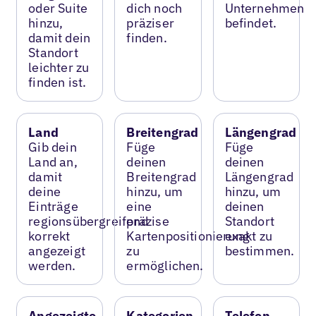
oder Suite
dich noch
Unternehmen
hinzu,
präziser
befindet.
damit dein
finden.
Standort
leichter zu
finden ist.
Land
Breitengrad
Längengrad
Gib dein
Füge
Füge
Land an,
deinen
deinen
damit
Breitengrad
Längengrad
deine
hinzu, um
hinzu, um
Einträge
eine
deinen
regionsübergreifend
präzise
Standort
korrekt
Kartenpositionierung
exakt zu
angezeigt
zu
bestimmen.
werden.
ermöglichen.
Angezeigte
Kategorien
Telefon