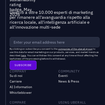
Unisciti a oltre 10.000 esperti di marketing
per rimanere all'avanguardia rispetto alla
ricerca locale, all'intelligenza artificiale e
all'innovazione multi-sede
By clicking on subscribe you consent to the
companies of the uberall group
to
use this data for email marketing on our products, services, and market trends as
described
here
. You can withdraw this consent at any time without affecting the
lawfulness of the processing before its withdrawal.
COMPANY
COMMUNITY
Su di noi
Eventi
Carriere
News & Press
AI Information
Whistleblower
COMPARE
USING UBERALL