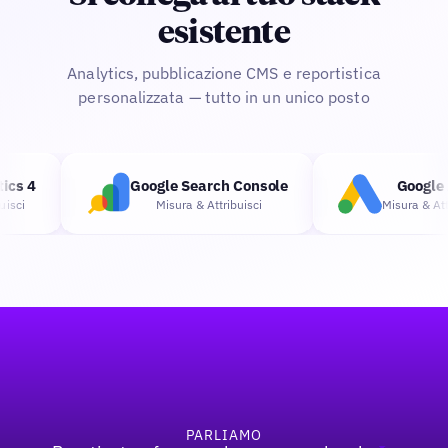
esistente
Analytics, pubblicazione CMS e reportistica
personalizzata — tutto in un unico posto
cs 4
Google Search Console
Google A
sci
Misura & Attribuisci
Misura & Attri
Footer
PARLIAMO