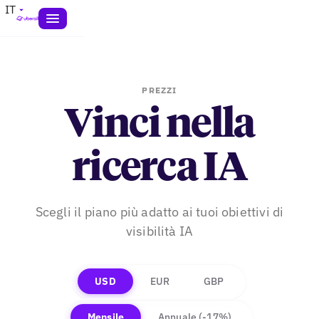
IT
PREZZI
Vinci nella
ricerca IA
Scegli il piano più adatto ai tuoi obiettivi di
visibilità IA
USD
EUR
GBP
Mensile
Annuale
(-17%)