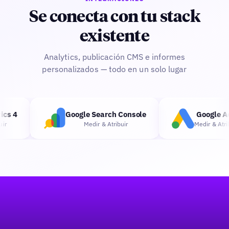
Se conecta con tu stack
existente
Analytics, publicación CMS e informes
personalizados — todo en un solo lugar
cs 4
Google Search Console
Google Ad
r
Medir & Atribuir
Medir & Atribu
Pie de página