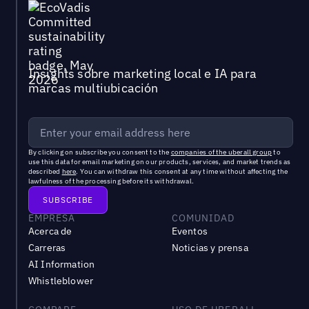
Insights sobre marketing local e IA para
marcas multiubicación
By clicking on subscribe you consent to the
companies of the uberall group
to
use this data for email marketing on our products, services, and market trends as
described
here
. You can withdraw this consent at any time without affecting the
lawfulness of the processing before its withdrawal.
EMPRESA
COMUNIDAD
Acerca de
Eventos
Carreras
Noticias y prensa
AI Information
Whistleblower