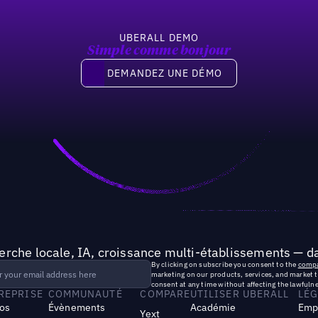
UBERALL DEMO
Simple comme bonjour
Demandez une démo
DEMANDEZ UNE DÉMO
rche locale, IA, croissance multi-établissements — da
By clicking on subscribe you consent to the
compa
marketing on our products, services, and market 
consent at any time without affecting the lawfulne
TREPRISE
COMMUNAUTÉ
COMPARE
UTILISER UBERALL
LÉG
os
Évènements
Académie
Emp
Yext