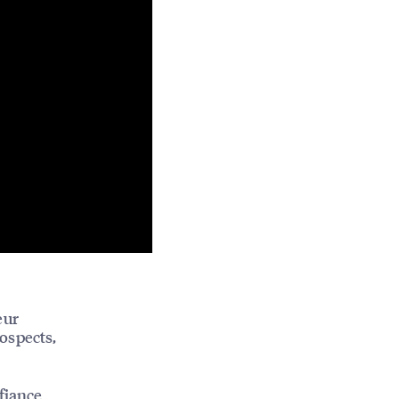
eur
ospects,
fiance