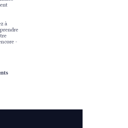
nent
ez à
mprendre
tre
encore -
ents