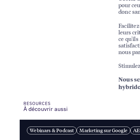
pour ceu
donc san
Facilite
leurs cr
ce qu'il
satisfact
nous pa
Stimulez
Nous ser
hybride
RESOURCES
À découvrir aussi
Webinars & Podcast
Marketing sur Google
AE