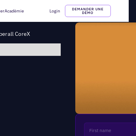
cité avec Uberall CoreX
DEMANDER UNE
ter
Acadèmie
Login
DÉMO
Uberall CoreX