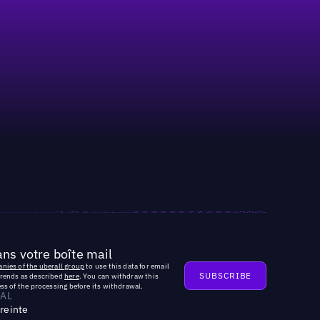
ns votre boîte mail
nies of the uberall group
to use this data for email
trends as described
here
. You can withdraw this
ss of the processing before its withdrawal.
AL
reinte