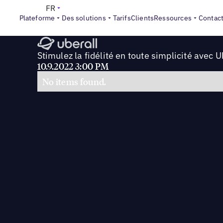
>
Webinars & Podcasts
Stimulez la fidélité en toute simpli
FR
Plateforme
Des solutions
Tarifs
Clients
Ressources
Contac
Stimulez la fidélité en toute simplicité avec 
10.9.2022 3:00 PM
No items found.