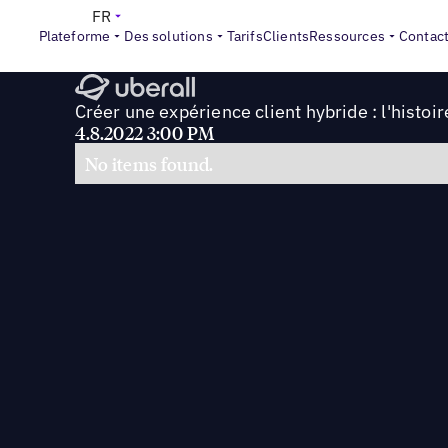
>
Webinars & Podcasts
Créer une expérience client hybride 
FR
Plateforme
Des solutions
Tarifs
Clients
Ressources
Contac
Créer une expérience client hybride : l'histoi
4.8.2022 3:00 PM
No items found.