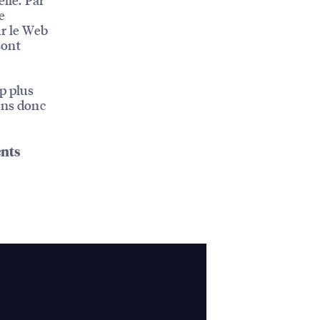
e
ur le Web
sont
p plus
ons donc
ents