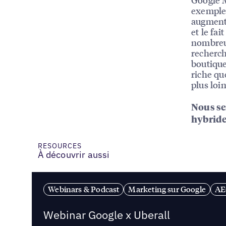
exemple,
augmenta
et le fa
nombreux
recherch
boutique
riche qu
plus loi
Nous ser
hybride
RESOURCES
À découvrir aussi
Webinars & Podcast
Marketing sur Google
AE
Webinar Google x Uberall