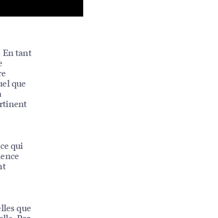
 En tant
e
re
uel que
a
rtinent
ce qui
ience
nt
lles que
lle. Par