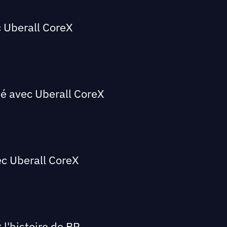
c Uberall CoreX
ité avec Uberall CoreX
ec Uberall CoreX
 l'histoire de BP