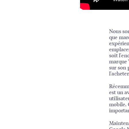
Nous som
que marq
expérien
emplacem
soit l'e
marque Y
sur son 
l'achete
Récemmen
est un a
utilisat
mobile. Q
importan
Maintena
Google M