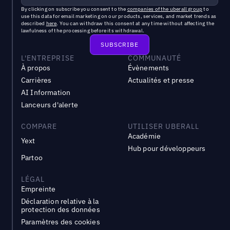
By clicking on subscribe you consent to the
companies of the uberall group
to
use this data for email marketing on our products, services, and market trends as
described
here
. You can withdraw this consent at any time without affecting the
lawfulness of the processing before its withdrawal.
L'ENTREPRISE
COMMUNAUTÉ
À propos
Évènements
Carrières
Actualités et presse
AI Information
Lanceurs d'alerte
COMPARE
UTILISER UBERALL
Académie
Yext
Hub pour développeurs
Partoo
LÉGAL
Empreinte
Déclaration relative à la
protection des données
Paramètres des cookies