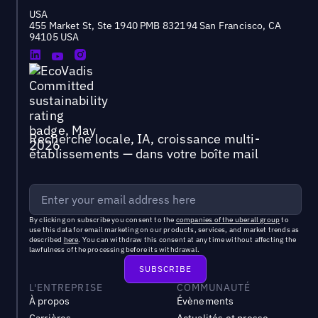
USA
455 Market St, Ste 1940 PMB 832194 San Francisco, CA
94105 USA
Recherche locale, IA, croissance multi-
établissements — dans votre boîte mail
By clicking on subscribe you consent to the
companies of the uberall group
to
use this data for email marketing on our products, services, and market trends as
described
here
. You can withdraw this consent at any time without affecting the
lawfulness of the processing before its withdrawal.
L'ENTREPRISE
COMMUNAUTÉ
À propos
Évènements