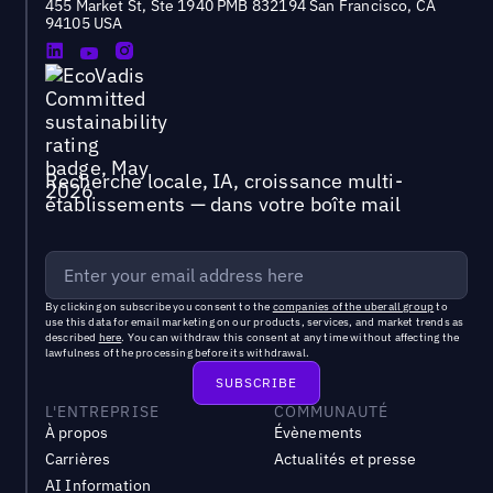
455 Market St, Ste 1940 PMB 832194 San Francisco, CA
94105 USA
Recherche locale, IA, croissance multi-
établissements — dans votre boîte mail
By clicking on subscribe you consent to the
companies of the uberall group
to
use this data for email marketing on our products, services, and market trends as
described
here
. You can withdraw this consent at any time without affecting the
lawfulness of the processing before its withdrawal.
L'ENTREPRISE
COMMUNAUTÉ
À propos
Évènements
Carrières
Actualités et presse
AI Information