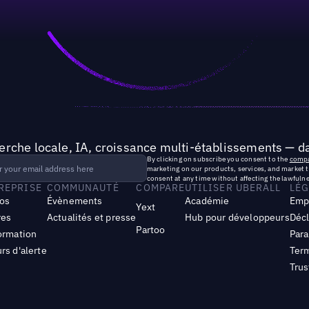
rche locale, IA, croissance multi-établissements — da
By clicking on subscribe you consent to the
compa
marketing on our products, services, and market 
consent at any time without affecting the lawfulne
TREPRISE
COMMUNAUTÉ
COMPARE
UTILISER UBERALL
LÉG
os
Évènements
Académie
Emp
Yext
res
Actualités et presse
Hub pour développeurs
Décl
Partoo
ormation
Para
rs d'alerte
Term
Trus