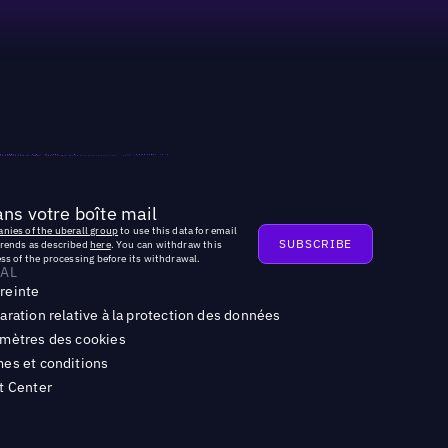
ns votre boîte mail
nies of the uberall group
to use this data for email
trends as described
here
. You can withdraw this
ss of the processing before its withdrawal.
AL
reinte
aration relative à la protection des données
mètres des cookies
es et conditions
t Center