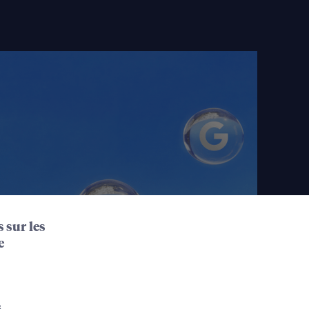
 sur les
e
s