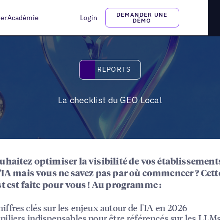
DEMANDER UNE
ter
Acadèmie
Login
DÉMO
Reports
REPORTS
La checklist du GEO Local
haitez optimiser la visibilité de vos établissements
d'IA mais vous ne savez pas par où commencer ? Cett
st est faite pour vous ! Au programme :
hiffres clés sur les enjeux autour de l'IA en 2026
 piliers indispensables pour être référencés sur les LLM