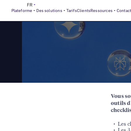
>
Reports
La checklist du GEO Local
FR
Plateforme
Des solutions
Tarifs
Clients
Ressources
Contac
Vous sou
outils 
checkli
Les c
Les 3