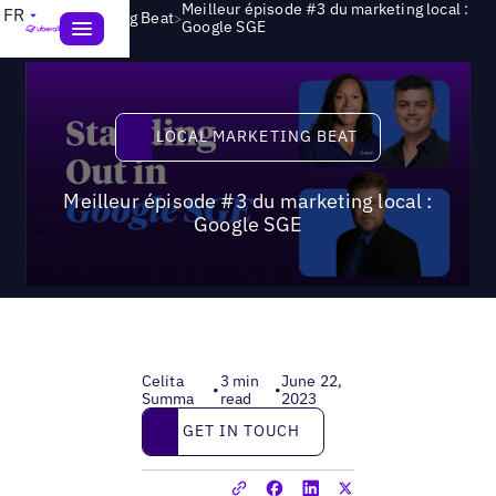
Meilleur épisode #3 du marketing local :
FR
>
Local Marketing Beat
Google SGE
Local Marketing Beat
LOCAL MARKETING BEAT
Meilleur épisode #3 du marketing local :
Google SGE
Celita
3 min
June 22,
•
•
Summa
read
2023
Get in touch
GET IN TOUCH