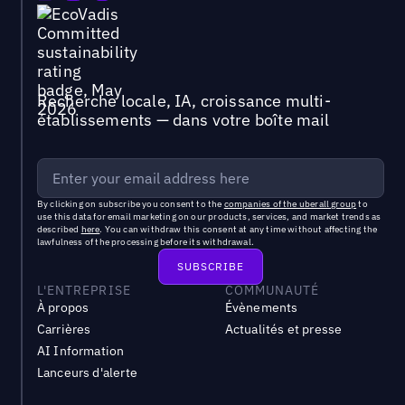
Recherche locale, IA, croissance multi-
établissements — dans votre boîte mail
By clicking on subscribe you consent to the
companies of the uberall group
to
use this data for email marketing on our products, services, and market trends as
described
here
. You can withdraw this consent at any time without affecting the
lawfulness of the processing before its withdrawal.
L'ENTREPRISE
COMMUNAUTÉ
À propos
Évènements
Carrières
Actualités et presse
AI Information
Lanceurs d'alerte