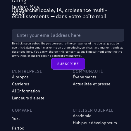
Recherche locale, IA, croissance multi-
établissements — dans votre boîte mail
By clicking on subscribe you consent to the
companies of the uberall group
to
use this data for email marketing on our products, services, and market trends as
described
here
. You can withdraw this consent at any time without affecting the
lawfulness of the processing before its withdrawal.
L'ENTREPRISE
COMMUNAUTÉ
À propos
Évènements
Carrières
Actualités et presse
AI Information
Lanceurs d'alerte
COMPARE
UTILISER UBERALL
Académie
Yext
Hub pour développeurs
Partoo