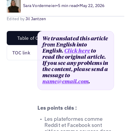
Sara Vordermeier
•
5 min read
•
May 22, 2026
Edited by
Jil Jantzen
Table of Content
We translated this article
from English into
English.
Click here
to
TOC link
read the original article.
If you see any problems in
the content, please send a
message to
name@email.com
.
Les points clés :
Les plateformes comme
Reddit et Facebook sont