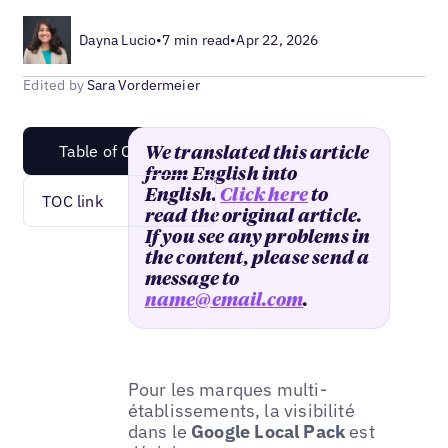
Dayna Lucio
•
7 min read
•
Apr 22, 2026
Edited by
Sara Vordermeier
Table of Content
We translated this article
from English into
English.
Click here
to
TOC link
read the original article.
If you see any problems in
the content, please send a
message to
name@email.com
.
Pour les marques multi-
établissements, la visibilité
dans le
Google Local Pack
est