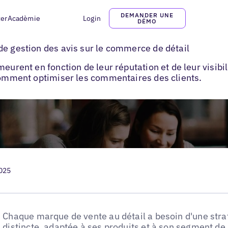
DEMANDER UNE
ter
Acadèmie
Login
DÉMO
éputation : gestion des avis sur le commerce de détail
de gestion des avis sur le commerce de détail
eurent en fonction de leur réputation et de leur visibil
 comment optimiser les commentaires des clients.
2025
Chaque marque de vente au détail a besoin d'une stra
distincte, adaptée à ses produits et à son segment 