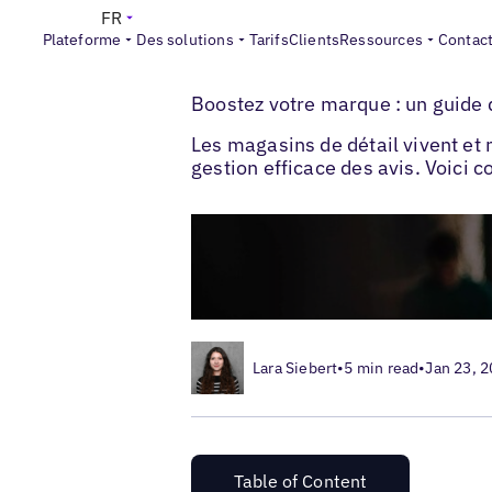
FR
Plateforme
Des solutions
Tarifs
Clients
Ressources
Contac
>
>
Blogs
Les marques retail
Bâtir votre r
Boostez votre marque : un guide 
Les magasins de détail vivent et m
gestion efficace des avis. Voici
Lara Siebert
•
5 min read
•
Jan 23, 
Table of Content