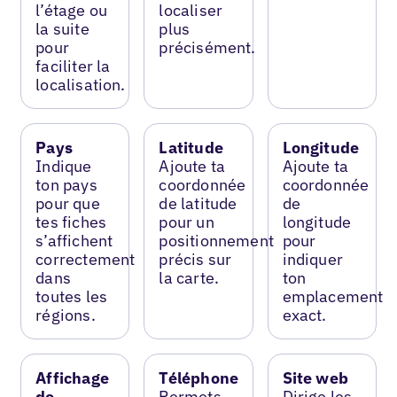
l’étage ou
localiser
la suite
plus
pour
précisément.
faciliter la
localisation.
Pays
Latitude
Longitude
Indique
Ajoute ta
Ajoute ta
ton pays
coordonnée
coordonnée
pour que
de latitude
de
tes fiches
pour un
longitude
s’affichent
positionnement
pour
correctement
précis sur
indiquer
dans
la carte.
ton
toutes les
emplacement
régions.
exact.
Affichage
Téléphone
Site web
de
Permets
Dirige les