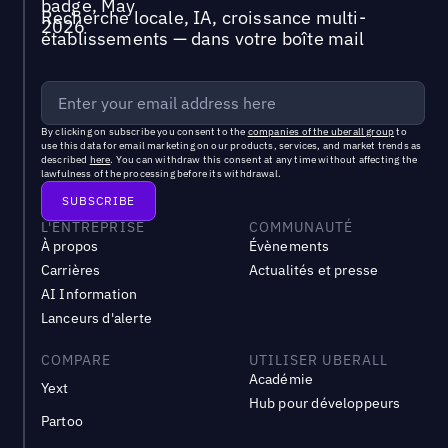
Recherche locale, IA, croissance multi-
établissements — dans votre boîte mail
By clicking on subscribe you consent to the
companies of the uberall group
to
use this data for email marketing on our products, services, and market trends as
described
here
. You can withdraw this consent at any time without affecting the
lawfulness of the processing before its withdrawal.
L'ENTREPRISE
COMMUNAUTÉ
À propos
Évènements
Carrières
Actualités et presse
AI Information
Lanceurs d'alerte
COMPARE
UTILISER UBERALL
Académie
Yext
Hub pour développeurs
Partoo