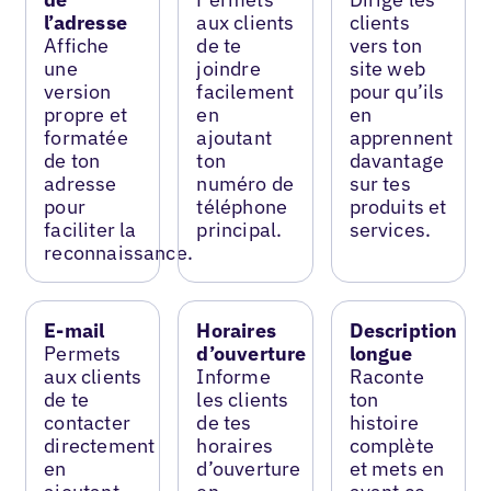
l’adresse
aux clients
clients
Affiche
de te
vers ton
une
joindre
site web
version
facilement
pour qu’ils
propre et
en
en
formatée
ajoutant
apprennent
de ton
ton
davantage
adresse
numéro de
sur tes
pour
téléphone
produits et
faciliter la
principal.
services.
reconnaissance.
E-mail
Horaires
Description
Permets
d’ouverture
longue
aux clients
Informe
Raconte
de te
les clients
ton
contacter
de tes
histoire
directement
horaires
complète
en
d’ouverture
et mets en