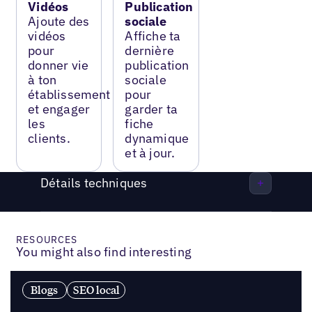
Vidéos
Publication
Ajoute des
sociale
vidéos
Affiche ta
pour
dernière
donner vie
publication
à ton
sociale
établissement
pour
et engager
garder ta
les
fiche
clients.
dynamique
et à jour.
Détails techniques
RESOURCES
You might also find interesting
Blogs
SEO local