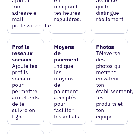
ajoutant
en
avant ce
ton
indiquant
qui te
adresse e-
tes heures
distingue
mail
régulières.
réellement.
professionnelle.
Profils
Moyens
Photos
reseaux
de
Téléverse
sociaux
paiement
des
Ajoute tes
Indique
photos qui
profils
les
mettent
sociaux
moyens
en valeur
pour
de
ton
permettre
paiement
établissement,
aux clients
acceptés
tes
de te
pour
produits et
suivre en
faciliter
ton
ligne.
les achats.
équipe.