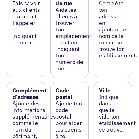
Fais savoir
de rue
Complète
aux clients
Aide les
ton
comment
clients à
adresse
t’appeler
trouver
en
en
ton
ajoutant le
indiquant
emplacement
nom de la
un nom.
exact en
rue où se
indiquant
trouve ton
ton
établissement.
numéro de
rue.
Complément
Code
Ville
d’adresse
postal
Indique
Ajoute des
Ajoute ton
dans
informations
code
quelle
supplémentaires
postal
ville ton
comme le
pour aider
établissement
nom du
les clients
se trouve.
bâtiment,
à te