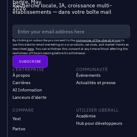
Recherche locale, IA, croissance multi-
établissements — dans votre boîte mail
By clicking on subscribe you consent to the
companies of the uberall group
to
use this data for email marketing on our products, services, and market trends as
described
here
. You can withdraw this consent at any time without affecting the
lawfulness of the processing before its withdrawal.
L'ENTREPRISE
COMMUNAUTÉ
À propos
Évènements
Carrières
Actualités et presse
AI Information
Lanceurs d'alerte
COMPARE
UTILISER UBERALL
Académie
Yext
Hub pour développeurs
Partoo