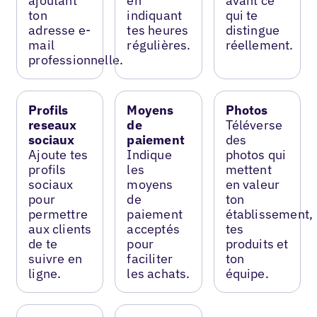
ajoutant
en
avant ce
ton
indiquant
qui te
adresse e-
tes heures
distingue
mail
régulières.
réellement.
professionnelle.
Profils
Moyens
Photos
reseaux
de
Téléverse
sociaux
paiement
des
Ajoute tes
Indique
photos qui
profils
les
mettent
sociaux
moyens
en valeur
pour
de
ton
permettre
paiement
établissement,
aux clients
acceptés
tes
de te
pour
produits et
suivre en
faciliter
ton
ligne.
les achats.
équipe.