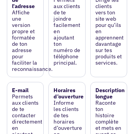
l’adresse
aux clients
clients
Affiche
de te
vers ton
une
joindre
site web
version
facilement
pour qu’ils
propre et
en
en
formatée
ajoutant
apprennent
de ton
ton
davantage
adresse
numéro de
sur tes
pour
téléphone
produits et
faciliter la
principal.
services.
reconnaissance.
E-mail
Horaires
Description
Permets
d’ouverture
longue
aux clients
Informe
Raconte
de te
les clients
ton
contacter
de tes
histoire
directement
horaires
complète
en
d’ouverture
et mets en