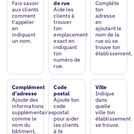
Fais savoir
de rue
Complète
aux clients
Aide les
ton
comment
clients à
adresse
t’appeler
trouver
en
en
ton
ajoutant le
indiquant
emplacement
nom de la
un nom.
exact en
rue où se
indiquant
trouve ton
ton
établissement.
numéro de
rue.
Complément
Code
Ville
d’adresse
postal
Indique
Ajoute des
Ajoute ton
dans
informations
code
quelle
supplémentaires
postal
ville ton
comme le
pour aider
établissement
nom du
les clients
se trouve.
bâtiment,
à te