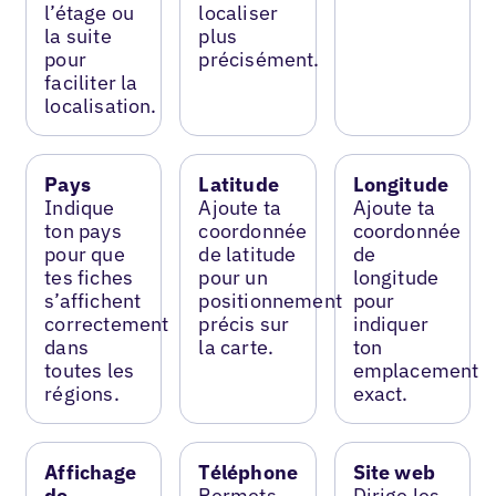
l’étage ou
localiser
la suite
plus
pour
précisément.
faciliter la
localisation.
Pays
Latitude
Longitude
Indique
Ajoute ta
Ajoute ta
ton pays
coordonnée
coordonnée
pour que
de latitude
de
tes fiches
pour un
longitude
s’affichent
positionnement
pour
correctement
précis sur
indiquer
dans
la carte.
ton
toutes les
emplacement
régions.
exact.
Affichage
Téléphone
Site web
de
Permets
Dirige les