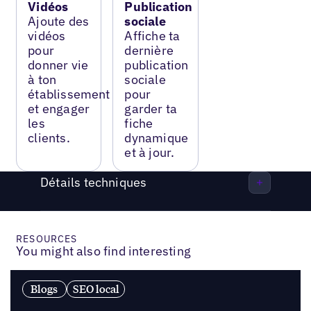
Vidéos
Publication
Ajoute des
sociale
vidéos
Affiche ta
pour
dernière
donner vie
publication
à ton
sociale
établissement
pour
et engager
garder ta
les
fiche
clients.
dynamique
et à jour.
Détails techniques
RESOURCES
You might also find interesting
Blogs
SEO local