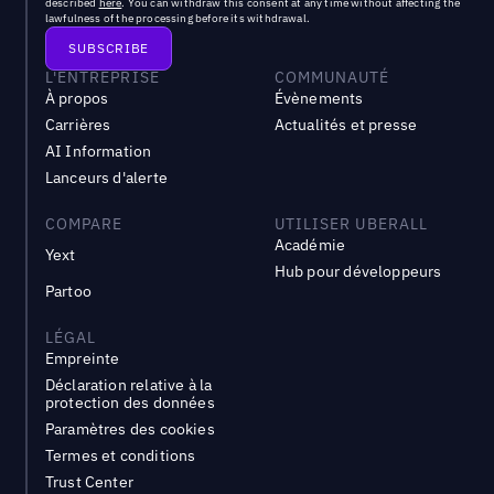
described
here
. You can withdraw this consent at any time without affecting the
lawfulness of the processing before its withdrawal.
L'ENTREPRISE
COMMUNAUTÉ
À propos
Évènements
Carrières
Actualités et presse
AI Information
Lanceurs d'alerte
COMPARE
UTILISER UBERALL
Académie
Yext
Hub pour développeurs
Partoo
LÉGAL
Empreinte
Déclaration relative à la
protection des données
Paramètres des cookies
Termes et conditions
Trust Center