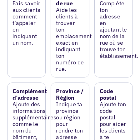
Fais savoir
de rue
Complète
aux clients
Aide les
ton
comment
clients à
adresse
t’appeler
trouver
en
en
ton
ajoutant le
indiquant
emplacement
nom de la
un nom.
exact en
rue où se
indiquant
trouve ton
ton
établissement.
numéro de
rue.
Complément
Province /
Code
d’adresse
Région
postal
Ajoute des
Indique ta
Ajoute ton
informations
province
code
supplémentaires
ou région
postal
comme le
pour
pour aider
nom du
rendre ton
les clients
bâtiment,
adresse
à te