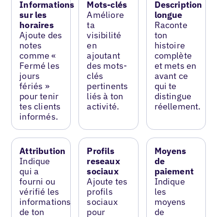
Informations
Mots-clés
Description
sur les
Améliore
longue
horaires
ta
Raconte
Ajoute des
visibilité
ton
notes
en
histoire
comme «
ajoutant
complète
Fermé les
des mots-
et mets en
jours
clés
avant ce
fériés »
pertinents
qui te
pour tenir
liés à ton
distingue
tes clients
activité.
réellement.
informés.
Attribution
Profils
Moyens
Indique
reseaux
de
qui a
sociaux
paiement
fourni ou
Ajoute tes
Indique
vérifié les
profils
les
informations
sociaux
moyens
de ton
pour
de