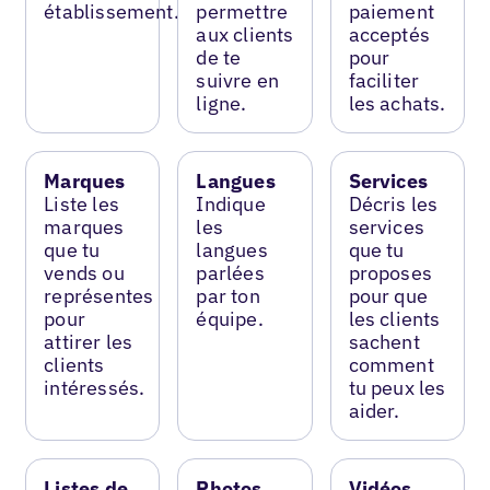
établissement.
permettre
paiement
aux clients
acceptés
de te
pour
suivre en
faciliter
ligne.
les achats.
Marques
Langues
Services
Liste les
Indique
Décris les
marques
les
services
que tu
langues
que tu
vends ou
parlées
proposes
représentes
par ton
pour que
pour
équipe.
les clients
attirer les
sachent
clients
comment
intéressés.
tu peux les
aider.
Listes de
Photos
Vidéos