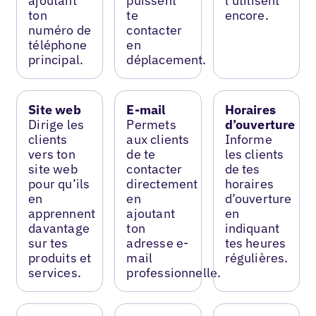
ajoutant
puissent
l’utilisent
ton
te
encore.
numéro de
contacter
téléphone
en
principal.
déplacement.
Site web
E-mail
Horaires
Dirige les
Permets
d’ouverture
clients
aux clients
Informe
vers ton
de te
les clients
site web
contacter
de tes
pour qu’ils
directement
horaires
en
en
d’ouverture
apprennent
ajoutant
en
davantage
ton
indiquant
sur tes
adresse e-
tes heures
produits et
mail
régulières.
services.
professionnelle.