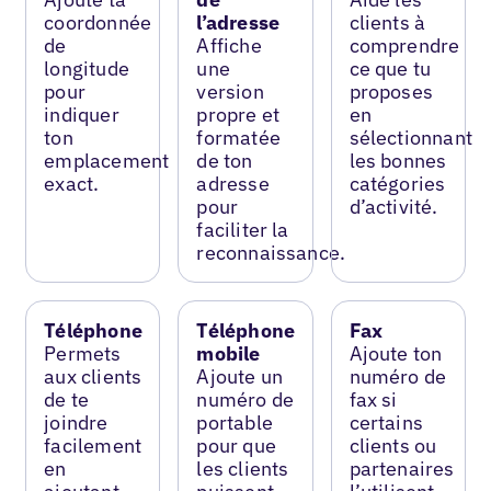
coordonnée
l’adresse
clients à
de
Affiche
comprendre
longitude
une
ce que tu
pour
version
proposes
indiquer
propre et
en
ton
formatée
sélectionnant
emplacement
de ton
les bonnes
exact.
adresse
catégories
pour
d’activité.
faciliter la
reconnaissance.
Téléphone
Téléphone
Fax
Permets
mobile
Ajoute ton
aux clients
Ajoute un
numéro de
de te
numéro de
fax si
joindre
portable
certains
facilement
pour que
clients ou
en
les clients
partenaires