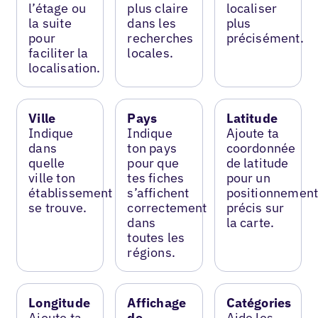
l’étage ou
plus claire
localiser
la suite
dans les
plus
pour
recherches
précisément.
faciliter la
locales.
localisation.
Ville
Pays
Latitude
Indique
Indique
Ajoute ta
dans
ton pays
coordonnée
quelle
pour que
de latitude
ville ton
tes fiches
pour un
établissement
s’affichent
positionnemen
se trouve.
correctement
précis sur
dans
la carte.
toutes les
régions.
Longitude
Affichage
Catégories
Ajoute ta
de
Aide les