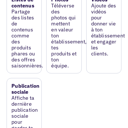
contenus
Téléverse
Ajoute des
Partage
des
vidéos
des listes
photos qui
pour
de
mettent
donner vie
contenus
en valeur
à ton
comme
ton
établissement
des
établissement,
et engager
produits
tes
les
phares ou
produits et
clients.
des offres
ton
saisonnières.
équipe.
Publication
sociale
Affiche ta
dernière
publication
sociale
pour
garder ta