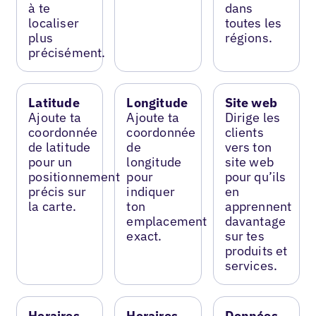
à te
dans
localiser
toutes les
plus
régions.
précisément.
Latitude
Longitude
Site web
Ajoute ta
Ajoute ta
Dirige les
coordonnée
coordonnée
clients
de latitude
de
vers ton
pour un
longitude
site web
positionnement
pour
pour qu’ils
précis sur
indiquer
en
la carte.
ton
apprennent
emplacement
davantage
exact.
sur tes
produits et
services.
Horaires
Horaires
Données