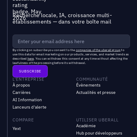
Recherche locale, IA, croissance multi-
établissements — dans votre boîte mail
By clicking on subscribe you consent to the
companies of the uberall group
to
use this data for email marketing on our products, services, and market trends as
described
here
. You can withdraw this consent at any time without affecting the
lawfulness of the processing before its withdrawal.
L'ENTREPRISE
COMMUNAUTÉ
À propos
Évènements
Carrières
Actualités et presse
AI Information
Lanceurs d'alerte
COMPARE
UTILISER UBERALL
Académie
Yext
Hub pour développeurs