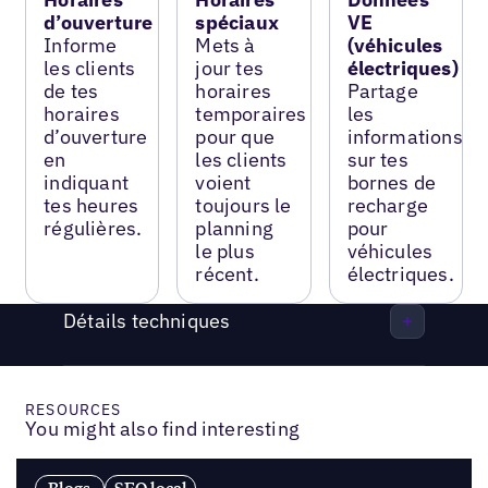
d’ouverture
spéciaux
VE
Informe
Mets à
(véhicules
les clients
jour tes
électriques)
de tes
horaires
Partage
horaires
temporaires
les
d’ouverture
pour que
informations
en
les clients
sur tes
indiquant
voient
bornes de
tes heures
toujours le
recharge
régulières.
planning
pour
le plus
véhicules
récent.
électriques.
Détails techniques
RESOURCES
You might also find interesting