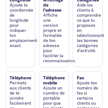
Ajoute ta
de
Aide les
coordonnée
l’adresse
clients à
de
Affiche
comprendre
longitude
une
ce que tu
pour
version
proposes
indiquer
propre et
en
ton
formatée
sélectionnant
emplacement
de ton
les bonnes
exact.
adresse
catégories
pour
d’activité.
faciliter la
reconnaissance.
Téléphone
Téléphone
Fax
Permets
mobile
Ajoute ton
aux clients
Ajoute un
numéro de
de te
numéro de
fax si
joindre
portable
certains
facilement
pour que
clients ou