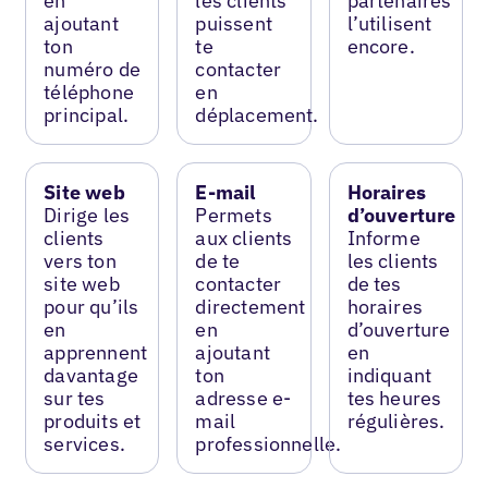
en
les clients
partenaires
ajoutant
puissent
l’utilisent
ton
te
encore.
numéro de
contacter
téléphone
en
principal.
déplacement.
Site web
E-mail
Horaires
Dirige les
Permets
d’ouverture
clients
aux clients
Informe
vers ton
de te
les clients
site web
contacter
de tes
pour qu’ils
directement
horaires
en
en
d’ouverture
apprennent
ajoutant
en
davantage
ton
indiquant
sur tes
adresse e-
tes heures
produits et
mail
régulières.
services.
professionnelle.