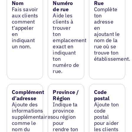
Nom
Numéro
Rue
Fais savoir
de rue
Complète
aux clients
Aide les
ton
comment
clients à
adresse
t’appeler
trouver
en
en
ton
ajoutant le
indiquant
emplacement
nom de la
un nom.
exact en
rue où se
indiquant
trouve ton
ton
établissement.
numéro de
rue.
Complément
Province /
Code
d’adresse
Région
postal
Ajoute des
Indique ta
Ajoute ton
informations
province
code
supplémentaires
ou région
postal
comme le
pour
pour aider
nom du
rendre ton
les clients