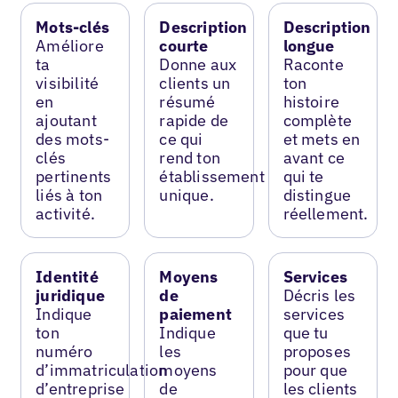
Mots-clés
Description
Description
Améliore
courte
longue
ta
Donne aux
Raconte
visibilité
clients un
ton
en
résumé
histoire
ajoutant
rapide de
complète
des mots-
ce qui
et mets en
clés
rend ton
avant ce
pertinents
établissement
qui te
liés à ton
unique.
distingue
activité.
réellement.
Identité
Moyens
Services
juridique
de
Décris les
Indique
paiement
services
ton
Indique
que tu
numéro
les
proposes
d’immatriculation
moyens
pour que
d’entreprise
de
les clients