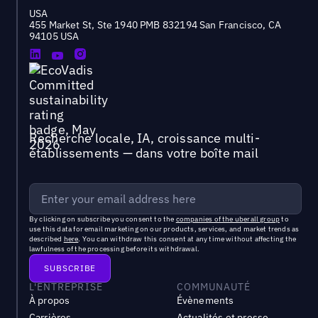
USA
455 Market St, Ste 1940 PMB 832194 San Francisco, CA
94105 USA
Recherche locale, IA, croissance multi-
établissements — dans votre boîte mail
By clicking on subscribe you consent to the
companies of the uberall group
to
use this data for email marketing on our products, services, and market trends as
described
here
. You can withdraw this consent at any time without affecting the
lawfulness of the processing before its withdrawal.
L'ENTREPRISE
COMMUNAUTÉ
À propos
Évènements
Carrières
Actualités et presse