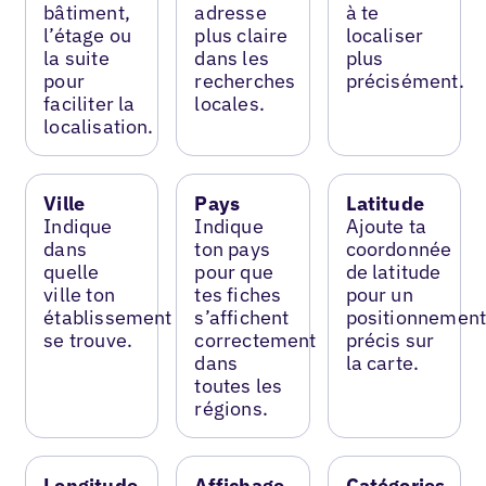
bâtiment,
adresse
à te
l’étage ou
plus claire
localiser
la suite
dans les
plus
pour
recherches
précisément.
faciliter la
locales.
localisation.
Ville
Pays
Latitude
Indique
Indique
Ajoute ta
dans
ton pays
coordonnée
quelle
pour que
de latitude
ville ton
tes fiches
pour un
établissement
s’affichent
positionnemen
se trouve.
correctement
précis sur
dans
la carte.
toutes les
régions.
Longitude
Affichage
Catégories