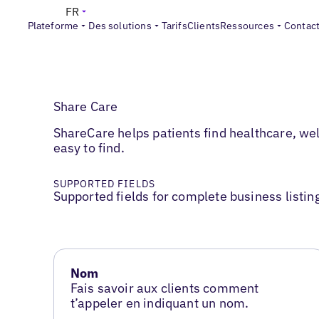
FR
Plateforme
Des solutions
Tarifs
Clients
Ressources
Contac
Share Care
ShareCare helps patients find healthcare, we
easy to find.
SUPPORTED FIELDS
Supported fields for complete business listin
Nom
Fais savoir aux clients comment
t’appeler en indiquant un nom.