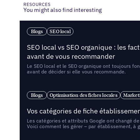
RESOURCES
You might also find interesting
Blogs
SEO local
SEO local vs SEO organique : les fac
avant de vous recommander
Le SEO local et le SEO organique ont toujours fon
avant de décider si elle vous recommande.
Blogs
Optimisation des fiches locales
Marketi
Vos catégories de fiche établissemen
Les catégories et attributs Google ont changé de 
Voici comment les gérer – par établissement, à g