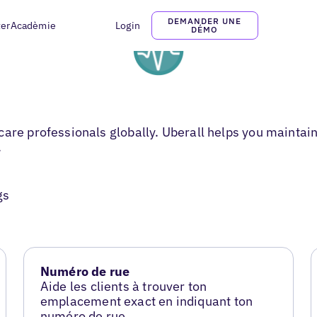
DEMANDER UNE
ter
Acadèmie
Login
DÉMO
care professionals globally. Uberall helps you maintai
.
gs
Numéro de rue
Aide les clients à trouver ton
emplacement exact en indiquant ton
numéro de rue.