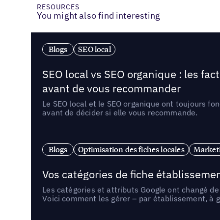
RESOURCES
You might also find interesting
Blogs
SEO local
SEO local vs SEO organique : les fac
avant de vous recommander
Le SEO local et le SEO organique ont toujours fon
avant de décider si elle vous recommande.
Blogs
Optimisation des fiches locales
Marketi
Vos catégories de fiche établissemen
Les catégories et attributs Google ont changé de 
Voici comment les gérer – par établissement, à g