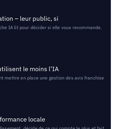
ion – leur public, si
rche IA lit pour décider si elle vous recommande.
tilisent le moins l’IA
ment mettre en place une gestion des avis franchise
rformance locale
lissement, décide de ce qui compte le plus et fait