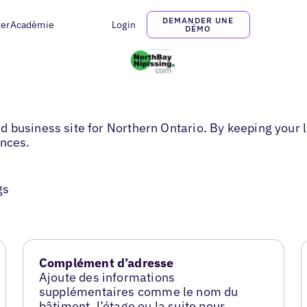
DEMANDER UNE
ter
Acadèmie
Login
DÉMO
business site for Northern Ontario. By keeping your li
ences.
gs
Complément d’adresse
Ajoute des informations
supplémentaires comme le nom du
bâtiment, l’étage ou la suite pour