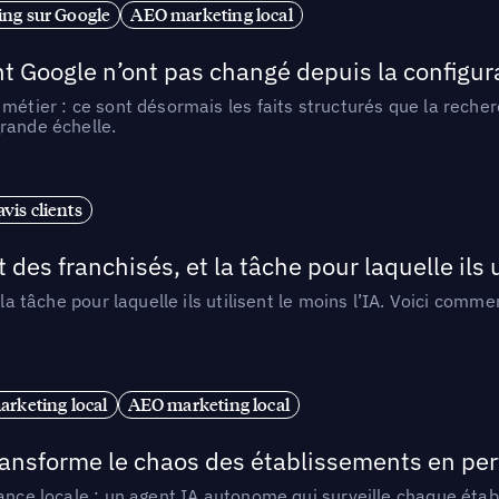
ng sur Google
AEO marketing local
t Google n’ont pas changé depuis la configurat
métier : ce sont désormais les faits structurés que la reche
rande échelle.
vis clients
 des franchisés, et la tâche pour laquelle ils u
 la tâche pour laquelle ils utilisent le moins l’IA. Voici com
arketing local
AEO marketing local
 transforme le chaos des établissements en pe
ance locale : un agent IA autonome qui surveille chaque étab