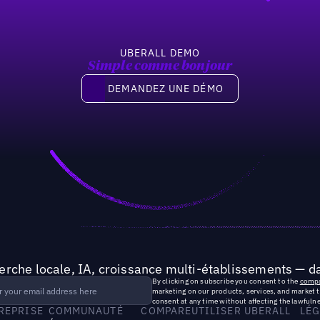
UBERALL DEMO
Simple comme bonjour
Demandez une démo
DEMANDEZ UNE DÉMO
rche locale, IA, croissance multi-établissements — da
By clicking on subscribe you consent to the
compa
marketing on our products, services, and market 
consent at any time without affecting the lawfulne
TREPRISE
COMMUNAUTÉ
COMPARE
UTILISER UBERALL
LÉG