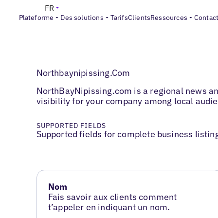
FR
Plateforme
Des solutions
Tarifs
Clients
Ressources
Contac
Northbaynipissing.Com
NorthBayNipissing.com is a regional news and 
visibility for your company among local audi
SUPPORTED FIELDS
Supported fields for complete business listin
Nom
Fais savoir aux clients comment
t’appeler en indiquant un nom.