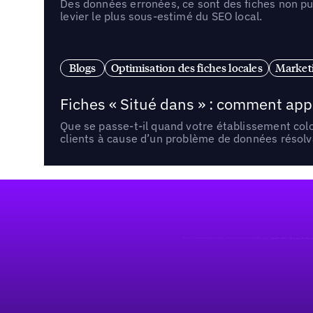
Des données erronées, ce sont des fiches non pub
levier le plus sous-estimé du SEO local.
Blogs
Optimisation des fiches locales
Marketi
Fiches « Situé dans » : comment app
Que se passe-t-il quand votre établissement co
clients à cause d’un problème de données résolv
Pied de page