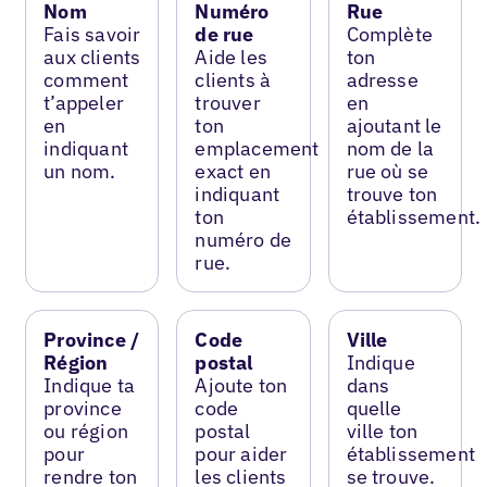
Nom
Numéro
Rue
Fais savoir
de rue
Complète
aux clients
Aide les
ton
comment
clients à
adresse
t’appeler
trouver
en
en
ton
ajoutant le
indiquant
emplacement
nom de la
un nom.
exact en
rue où se
indiquant
trouve ton
ton
établissement.
numéro de
rue.
Province /
Code
Ville
Région
postal
Indique
Indique ta
Ajoute ton
dans
province
code
quelle
ou région
postal
ville ton
pour
pour aider
établissement
rendre ton
les clients
se trouve.