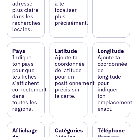
adresse
à te
plus claire
localiser
dans les
plus
recherches
précisément.
locales.
Pays
Latitude
Longitude
Indique
Ajoute ta
Ajoute ta
ton pays
coordonnée
coordonnée
pour que
de latitude
de
tes fiches
pour un
longitude
s’affichent
positionnement
pour
correctement
précis sur
indiquer
dans
la carte.
ton
toutes les
emplacement
régions.
exact.
Affichage
Catégories
Téléphone
de
Aide les
Permets