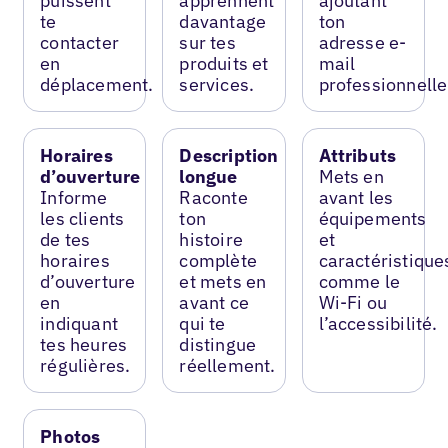
puissent
apprennent
ajoutant
te
davantage
ton
contacter
sur tes
adresse e-
en
produits et
mail
déplacement.
services.
professionnelle
Horaires
Description
Attributs
d’ouverture
longue
Mets en
Informe
Raconte
avant les
les clients
ton
équipements
de tes
histoire
et
horaires
complète
caractéristique
d’ouverture
et mets en
comme le
en
avant ce
Wi-Fi ou
indiquant
qui te
l’accessibilité.
tes heures
distingue
régulières.
réellement.
Photos