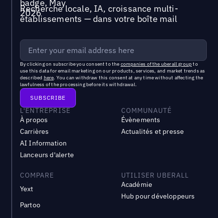
Recherche locale, IA, croissance multi-
établissements — dans votre boîte mail
By clicking on subscribe you consent to the
companies of the uberall group
to
use this data for email marketing on our products, services, and market trends as
described
here
. You can withdraw this consent at any time without affecting the
lawfulness of the processing before its withdrawal.
L'ENTREPRISE
COMMUNAUTÉ
À propos
Évènements
Carrières
Actualités et presse
AI Information
Lanceurs d'alerte
COMPARE
UTILISER UBERALL
Académie
Yext
Hub pour développeurs
Partoo