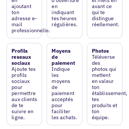
en
d’ouverture
et mets en
ajoutant
en
avant ce
ton
indiquant
qui te
adresse e-
tes heures
distingue
mail
régulières.
réellement.
professionnelle.
Profils
Moyens
Photos
reseaux
de
Téléverse
sociaux
paiement
des
Ajoute tes
Indique
photos qui
profils
les
mettent
sociaux
moyens
en valeur
pour
de
ton
permettre
paiement
établissement,
aux clients
acceptés
tes
de te
pour
produits et
suivre en
faciliter
ton
ligne.
les achats.
équipe.