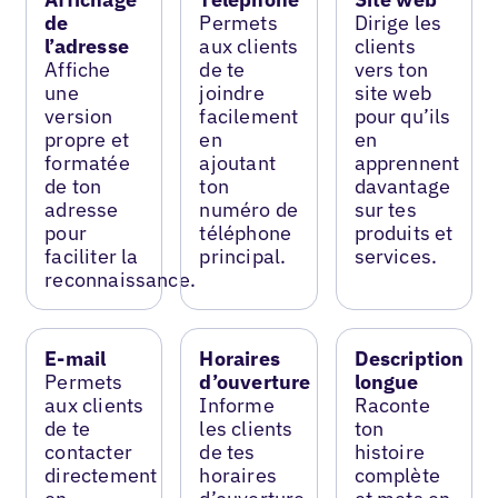
de
Permets
Dirige les
l’adresse
aux clients
clients
Affiche
de te
vers ton
une
joindre
site web
version
facilement
pour qu’ils
propre et
en
en
formatée
ajoutant
apprennent
de ton
ton
davantage
adresse
numéro de
sur tes
pour
téléphone
produits et
faciliter la
principal.
services.
reconnaissance.
E-mail
Horaires
Description
Permets
d’ouverture
longue
aux clients
Informe
Raconte
de te
les clients
ton
contacter
de tes
histoire
directement
horaires
complète