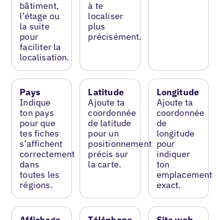
bâtiment,
à te
l’étage ou
localiser
la suite
plus
pour
précisément.
faciliter la
localisation.
Pays
Latitude
Longitude
Indique
Ajoute ta
Ajoute ta
ton pays
coordonnée
coordonnée
pour que
de latitude
de
tes fiches
pour un
longitude
s’affichent
positionnement
pour
correctement
précis sur
indiquer
dans
la carte.
ton
toutes les
emplacement
régions.
exact.
Affichage
Téléphone
Site web