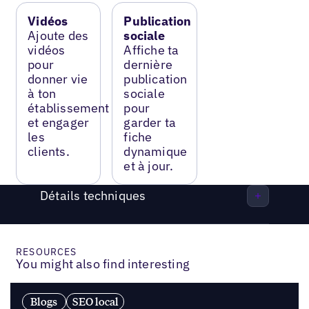
Vidéos
Publication
Ajoute des
sociale
vidéos
Affiche ta
pour
dernière
donner vie
publication
à ton
sociale
établissement
pour
et engager
garder ta
les
fiche
clients.
dynamique
et à jour.
Détails techniques
RESOURCES
You might also find interesting
Blogs
SEO local