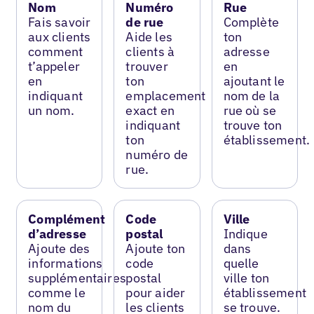
Nom
Numéro
Rue
Fais savoir
de rue
Complète
aux clients
Aide les
ton
comment
clients à
adresse
t’appeler
trouver
en
en
ton
ajoutant le
indiquant
emplacement
nom de la
un nom.
exact en
rue où se
indiquant
trouve ton
ton
établissement.
numéro de
rue.
Complément
Code
Ville
d’adresse
postal
Indique
Ajoute des
Ajoute ton
dans
informations
code
quelle
supplémentaires
postal
ville ton
comme le
pour aider
établissement
nom du
les clients
se trouve.