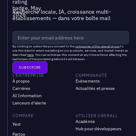
Recherche locale, IA, croissance multi-
établissements — dans votre boîte mail
By clicking on subscribe you consent to the
companies of the uberall group
to
use this data for email marketing on our products, services, and market trends as
described
here
. You can withdraw this consent at any time without affecting the
lawfulness of the processing before its withdrawal.
L'ENTREPRISE
COMMUNAUTÉ
À propos
Évènements
Carrières
Actualités et presse
AI Information
Lanceurs d'alerte
COMPARE
UTILISER UBERALL
Académie
Yext
Hub pour développeurs
Partoo