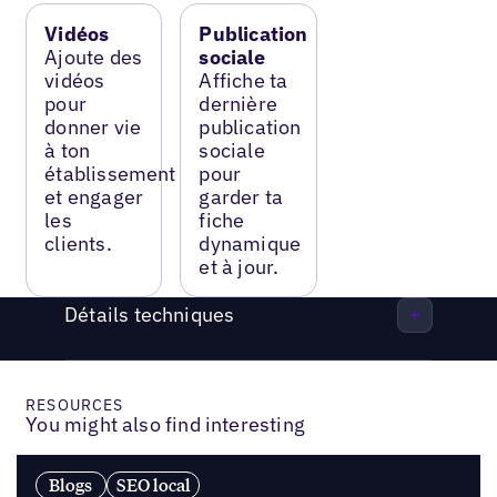
Vidéos
Publication
Ajoute des
sociale
vidéos
Affiche ta
pour
dernière
donner vie
publication
à ton
sociale
établissement
pour
et engager
garder ta
les
fiche
clients.
dynamique
et à jour.
Détails techniques
RESOURCES
You might also find interesting
Blogs
SEO local