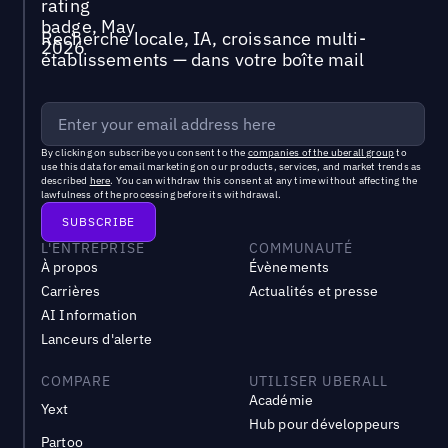
Recherche locale, IA, croissance multi-
établissements — dans votre boîte mail
By clicking on subscribe you consent to the
companies of the uberall group
to
use this data for email marketing on our products, services, and market trends as
described
here
. You can withdraw this consent at any time without affecting the
lawfulness of the processing before its withdrawal.
L'ENTREPRISE
COMMUNAUTÉ
À propos
Évènements
Carrières
Actualités et presse
AI Information
Lanceurs d'alerte
COMPARE
UTILISER UBERALL
Académie
Yext
Hub pour développeurs
Partoo