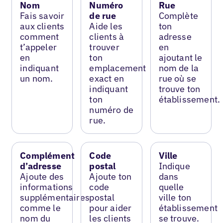
Nom
Numéro
Rue
Fais savoir
de rue
Complète
aux clients
Aide les
ton
comment
clients à
adresse
t’appeler
trouver
en
en
ton
ajoutant le
indiquant
emplacement
nom de la
un nom.
exact en
rue où se
indiquant
trouve ton
ton
établissement.
numéro de
rue.
Complément
Code
Ville
d’adresse
postal
Indique
Ajoute des
Ajoute ton
dans
informations
code
quelle
supplémentaires
postal
ville ton
comme le
pour aider
établissement
nom du
les clients
se trouve.