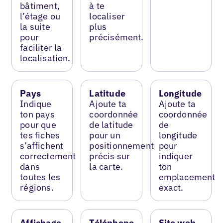
bâtiment,
à te
l’étage ou
localiser
la suite
plus
pour
précisément.
faciliter la
localisation.
Pays
Latitude
Longitude
Indique
Ajoute ta
Ajoute ta
ton pays
coordonnée
coordonnée
pour que
de latitude
de
tes fiches
pour un
longitude
s’affichent
positionnement
pour
correctement
précis sur
indiquer
dans
la carte.
ton
toutes les
emplacement
régions.
exact.
Affichage
Téléphone
Site web