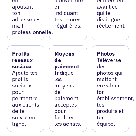
en
d’ouverture
et mets en
ajoutant
en
avant ce
ton
indiquant
qui te
adresse e-
tes heures
distingue
mail
régulières.
réellement.
professionnelle.
Profils
Moyens
Photos
reseaux
de
Téléverse
sociaux
paiement
des
Ajoute tes
Indique
photos qui
profils
les
mettent
sociaux
moyens
en valeur
pour
de
ton
permettre
paiement
établissement,
aux clients
acceptés
tes
de te
pour
produits et
suivre en
faciliter
ton
ligne.
les achats.
équipe.