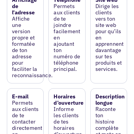
de
Permets
Dirige les
l’adresse
aux clients
clients
Affiche
de te
vers ton
une
joindre
site web
version
facilement
pour qu’ils
propre et
en
en
formatée
ajoutant
apprennent
de ton
ton
davantage
adresse
numéro de
sur tes
pour
téléphone
produits et
faciliter la
principal.
services.
reconnaissance.
E-mail
Horaires
Description
Permets
d’ouverture
longue
aux clients
Informe
Raconte
de te
les clients
ton
contacter
de tes
histoire
directement
horaires
complète