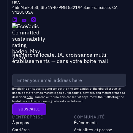
USA
455 Market St, Ste 1940 PMB 832194 San Francisco, CA
94105 USA
Recherche locale, IA, croissance multi-
établissements — dans votre boîte mail
By clicking on subscribe you consent to the
companies of the uberall group
to
use this data for email marketing on our products, services, and market trends as
described
here
. You can withdraw this consent at any time without affecting the
lawfulness of the processing before its withdrawal.
L'ENTREPRISE
COMMUNAUTÉ
À propos
Évènements
Carrières
Actualités et presse