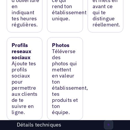
d’ouverture
ce qui
et mets en
en
rend ton
avant ce
indiquant
établissement
qui te
tes heures
unique.
distingue
régulières.
réellement.
Profils
Photos
reseaux
Téléverse
sociaux
des
Ajoute tes
photos qui
profils
mettent
sociaux
en valeur
pour
ton
permettre
établissement,
aux clients
tes
de te
produits et
suivre en
ton
ligne.
équipe.
Détails techniques