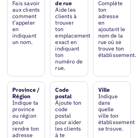
Fais savoir
de rue
Complète
aux clients
Aide les
ton
comment
clients à
adresse
t’appeler
trouver
en
en
ton
ajoutant le
indiquant
emplacement
nom de la
un nom.
exact en
rue où se
indiquant
trouve ton
ton
établissement.
numéro de
rue.
Province /
Code
Ville
Région
postal
Indique
Indique ta
Ajoute ton
dans
province
code
quelle
ou région
postal
ville ton
pour
pour aider
établissement
rendre ton
les clients
se trouve.
adresse
à te