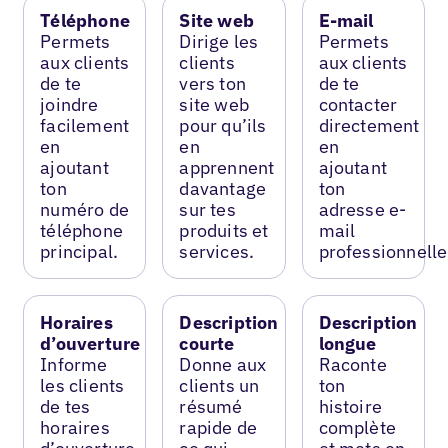
Téléphone
Site web
E-mail
Permets
Dirige les
Permets
aux clients
clients
aux clients
de te
vers ton
de te
joindre
site web
contacter
facilement
pour qu’ils
directement
en
en
en
ajoutant
apprennent
ajoutant
ton
davantage
ton
numéro de
sur tes
adresse e-
téléphone
produits et
mail
principal.
services.
professionnelle
Horaires
Description
Description
d’ouverture
courte
longue
Informe
Donne aux
Raconte
les clients
clients un
ton
de tes
résumé
histoire
horaires
rapide de
complète