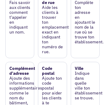
Fais savoir
de rue
Complète
aux clients
Aide les
ton
comment
clients à
adresse
t’appeler
trouver
en
en
ton
ajoutant le
indiquant
emplacement
nom de la
un nom.
exact en
rue où se
indiquant
trouve ton
ton
établissement.
numéro de
rue.
Complément
Code
Ville
d’adresse
postal
Indique
Ajoute des
Ajoute ton
dans
informations
code
quelle
supplémentaires
postal
ville ton
comme le
pour aider
établissement
nom du
les clients
se trouve.
bâtiment,
à te