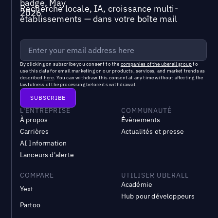
Recherche locale, IA, croissance multi-
établissements — dans votre boîte mail
By clicking on subscribe you consent to the
companies of the uberall group
to
use this data for email marketing on our products, services, and market trends as
described
here
. You can withdraw this consent at any time without affecting the
lawfulness of the processing before its withdrawal.
L'ENTREPRISE
COMMUNAUTÉ
À propos
Évènements
Carrières
Actualités et presse
AI Information
Lanceurs d'alerte
COMPARE
UTILISER UBERALL
Académie
Yext
Hub pour développeurs
Partoo