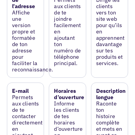
l’adresse
aux clients
clients
Affiche
de te
vers ton
une
joindre
site web
version
facilement
pour qu’ils
propre et
en
en
formatée
ajoutant
apprennent
de ton
ton
davantage
adresse
numéro de
sur tes
pour
téléphone
produits et
faciliter la
principal.
services.
reconnaissance.
E-mail
Horaires
Description
Permets
d’ouverture
longue
aux clients
Informe
Raconte
de te
les clients
ton
contacter
de tes
histoire
directement
horaires
complète
en
d’ouverture
et mets en