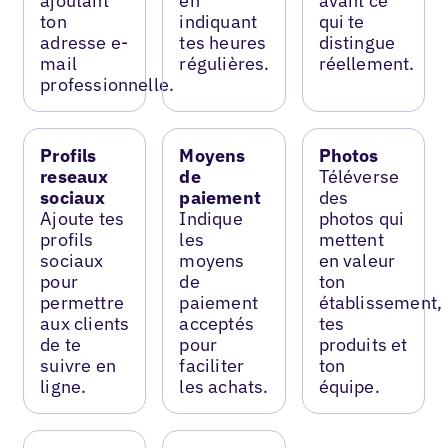
ajoutant
en
avant ce
ton
indiquant
qui te
adresse e-
tes heures
distingue
mail
régulières.
réellement.
professionnelle.
Profils
Moyens
Photos
reseaux
de
Téléverse
sociaux
paiement
des
Ajoute tes
Indique
photos qui
profils
les
mettent
sociaux
moyens
en valeur
pour
de
ton
permettre
paiement
établissement,
aux clients
acceptés
tes
de te
pour
produits et
suivre en
faciliter
ton
ligne.
les achats.
équipe.