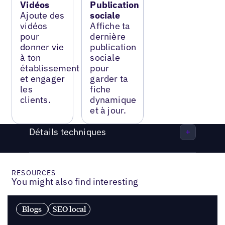
Vidéos
Publication
Ajoute des
sociale
vidéos
Affiche ta
pour
dernière
donner vie
publication
à ton
sociale
établissement
pour
et engager
garder ta
les
fiche
clients.
dynamique
et à jour.
Détails techniques
RESOURCES
You might also find interesting
Blogs
SEO local