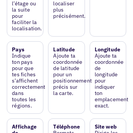
l’étage ou
localiser
la suite
plus
pour
précisément.
faciliter la
localisation.
Pays
Latitude
Longitude
Indique
Ajoute ta
Ajoute ta
ton pays
coordonnée
coordonnée
pour que
de latitude
de
tes fiches
pour un
longitude
s’affichent
positionnement
pour
correctement
précis sur
indiquer
dans
la carte.
ton
toutes les
emplacement
régions.
exact.
Affichage
Téléphone
Site web
de
Permets
Dirige les