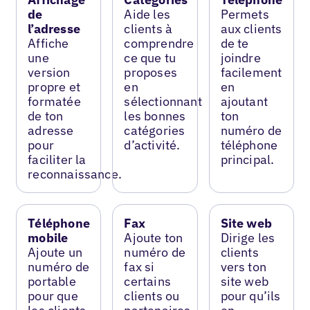
de
Aide les
Permets
l’adresse
clients à
aux clients
Affiche
comprendre
de te
une
ce que tu
joindre
version
proposes
facilement
propre et
en
en
formatée
sélectionnant
ajoutant
de ton
les bonnes
ton
adresse
catégories
numéro de
pour
d’activité.
téléphone
faciliter la
principal.
reconnaissance.
Téléphone
Fax
Site web
mobile
Ajoute ton
Dirige les
Ajoute un
numéro de
clients
numéro de
fax si
vers ton
portable
certains
site web
pour que
clients ou
pour qu’ils