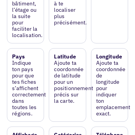
bâtiment,
à te
l’étage ou
localiser
la suite
plus
pour
précisément.
faciliter la
localisation.
Pays
Latitude
Longitude
Indique
Ajoute ta
Ajoute ta
ton pays
coordonnée
coordonnée
pour que
de latitude
de
tes fiches
pour un
longitude
s’affichent
positionnement
pour
correctement
précis sur
indiquer
dans
la carte.
ton
toutes les
emplacement
régions.
exact.
Affichage
Catégories
Téléphone