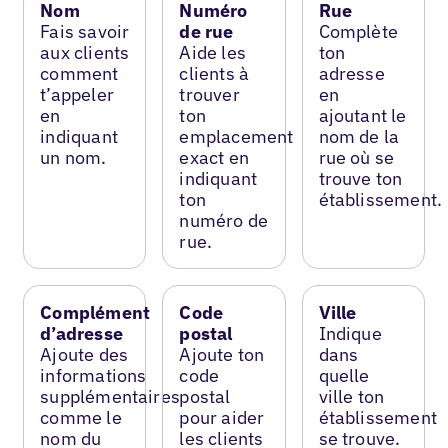
Nom
Numéro
Rue
Fais savoir
de rue
Complète
aux clients
Aide les
ton
comment
clients à
adresse
t’appeler
trouver
en
en
ton
ajoutant le
indiquant
emplacement
nom de la
un nom.
exact en
rue où se
indiquant
trouve ton
ton
établissement.
numéro de
rue.
Complément
Code
Ville
d’adresse
postal
Indique
Ajoute des
Ajoute ton
dans
informations
code
quelle
supplémentaires
postal
ville ton
comme le
pour aider
établissement
nom du
les clients
se trouve.