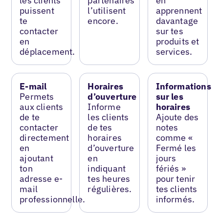
les clients
partenaires
en
puissent
l’utilisent
apprennent
te
encore.
davantage
contacter
sur tes
en
produits et
déplacement.
services.
E-mail
Horaires
Informations
Permets
d’ouverture
sur les
aux clients
Informe
horaires
de te
les clients
Ajoute des
contacter
de tes
notes
directement
horaires
comme «
en
d’ouverture
Fermé les
ajoutant
en
jours
ton
indiquant
fériés »
adresse e-
tes heures
pour tenir
mail
régulières.
tes clients
professionnelle.
informés.