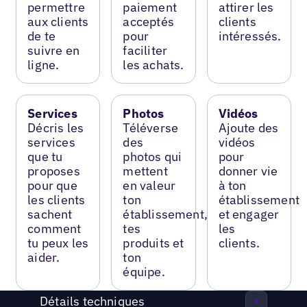
permettre
paiement
attirer les
aux clients
acceptés
clients
de te
pour
intéressés.
suivre en
faciliter
ligne.
les achats.
Services
Photos
Vidéos
Décris les
Téléverse
Ajoute des
services
des
vidéos
que tu
photos qui
pour
proposes
mettent
donner vie
pour que
en valeur
à ton
les clients
ton
établissement
sachent
établissement,
et engager
comment
tes
les
tu peux les
produits et
clients.
aider.
ton
équipe.
Détails techniques