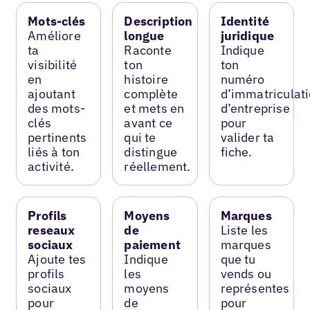
Mots-clés
Description
Identité
Améliore
longue
juridique
ta
Raconte
Indique
visibilité
ton
ton
en
histoire
numéro
ajoutant
complète
d’immatriculat
des mots-
et mets en
d’entreprise
clés
avant ce
pour
pertinents
qui te
valider ta
liés à ton
distingue
fiche.
activité.
réellement.
Profils
Moyens
Marques
reseaux
de
Liste les
sociaux
paiement
marques
Ajoute tes
Indique
que tu
profils
les
vends ou
sociaux
moyens
représentes
pour
de
pour