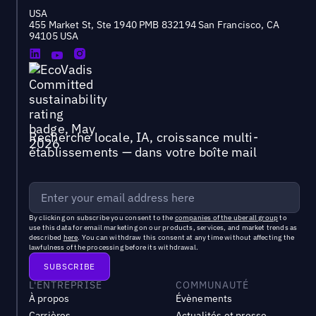
USA
455 Market St, Ste 1940 PMB 832194 San Francisco, CA
94105 USA
Recherche locale, IA, croissance multi-
établissements — dans votre boîte mail
By clicking on subscribe you consent to the
companies of the uberall group
to
use this data for email marketing on our products, services, and market trends as
described
here
. You can withdraw this consent at any time without affecting the
lawfulness of the processing before its withdrawal.
L'ENTREPRISE
COMMUNAUTÉ
À propos
Évènements
Carrières
Actualités et presse