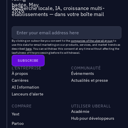
Recherche locale, IA, croissance multi-
établissements — dans votre boîte mail
By clicking on subscribe you consent to the
companies of the uberall group
to
use this data for email marketing on our products, services, and market trends as
described
here
. You can withdraw this consent at any time without affecting the
lawfulness of the processing before its withdrawal.
L'ENTREPRISE
COMMUNAUTÉ
À propos
Évènements
Carrières
Actualités et presse
AI Information
Lanceurs d'alerte
COMPARE
UTILISER UBERALL
Académie
Yext
Hub pour développeurs
Partoo