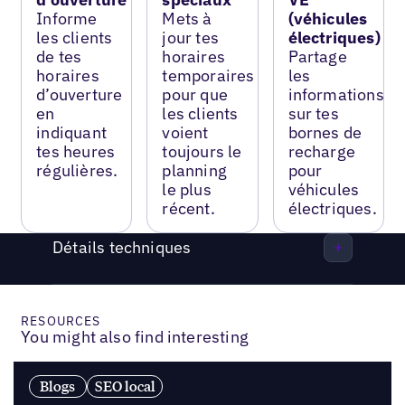
Informe
Mets à
(véhicules
les clients
jour tes
électriques)
de tes
horaires
Partage
horaires
temporaires
les
d’ouverture
pour que
informations
en
les clients
sur tes
indiquant
voient
bornes de
tes heures
toujours le
recharge
régulières.
planning
pour
le plus
véhicules
récent.
électriques.
Détails techniques
RESOURCES
You might also find interesting
Blogs
SEO local