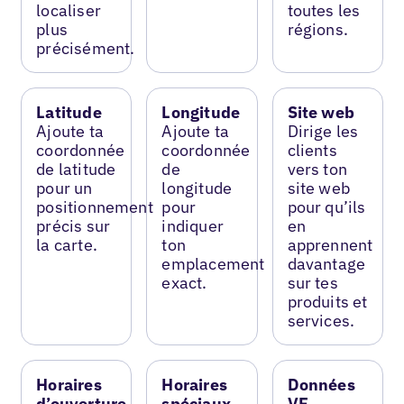
localiser
toutes les
plus
régions.
précisément.
Latitude
Longitude
Site web
Ajoute ta
Ajoute ta
Dirige les
coordonnée
coordonnée
clients
de latitude
de
vers ton
pour un
longitude
site web
positionnement
pour
pour qu’ils
précis sur
indiquer
en
la carte.
ton
apprennent
emplacement
davantage
exact.
sur tes
produits et
services.
Horaires
Horaires
Données
d’ouverture
spéciaux
VE