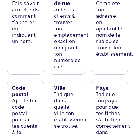
Fais savoir
de rue
Complète
aux clients
Aide les
ton
comment
clients à
adresse
t’appeler
trouver
en
en
ton
ajoutant le
indiquant
emplacement
nom de la
un nom.
exact en
rue où se
indiquant
trouve ton
ton
établissement.
numéro de
rue.
Code
Ville
Pays
postal
Indique
Indique
Ajoute ton
dans
ton pays
code
quelle
pour que
postal
ville ton
tes fiches
pour aider
établissement
s’affichent
les clients
se trouve.
correctement
à te
dans